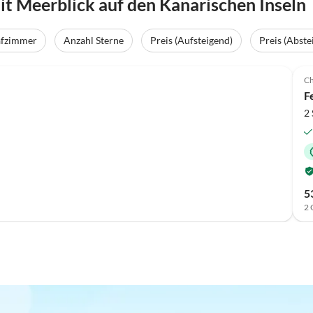
 Meerblick auf den Kanarischen Inseln
afzimmer
Anzahl Sterne
Preis (Aufsteigend)
Preis (Abste
Top-Inserat
Ch
F
2
5
2 