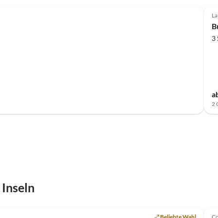
La
B
3
a
2 
 Inseln
Top-Inserat
Beliebte Wahl
Co