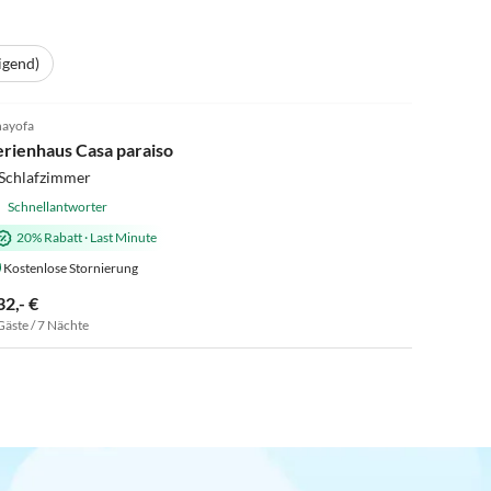
igend)
5.0
(12)
ayofa
erienhaus Casa paraiso
 Schlafzimmer
Schnellantworter
20% Rabatt
·
Last Minute
Kostenlose Stornierung
32,- €
Gäste / 7 Nächte