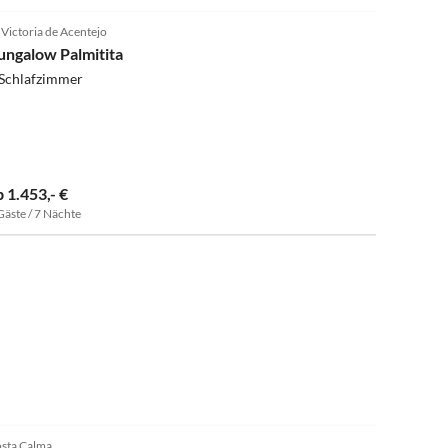
4.8
(13)
 Victoria de Acentejo
Super-Gastgeber
ungalow Palmitita
 Schlafzimmer
b 1.453,- €
Gäste / 7 Nächte
5.0
(1)
sta Calma