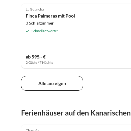
4.9
(20)
La Guancha
Finca Palmeras mit Pool
3 Schlafzimmer
Schnellantworter
ab 595,- €
2 Gäste / 7 Nächte
Alle anzeigen
Ferienhäuser auf den Kanarischen
5.0
(12)
Chayofa