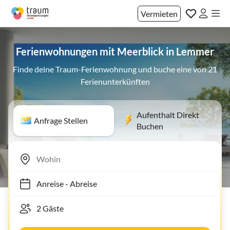
Vermieten
Ferienwohnungen mit Meerblick in Lemmer
Finde deine Traum-Ferienwohnung und buche eine von 21
Ferienunterkünften
Aufenthalt Direkt
Anfrage Stellen
Buchen
Anreise
-
Abreise