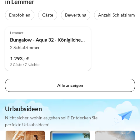
in Lemmer
Empfohlen
Gäste
Bewertung
Anzahl Schlafzimmer
5.0
(5)
Lemmer
Bungalow - Aqua 32 - Königlicher Urlaub am Wasser - Carpe Diem -
2 Schlafzimmer
1.293,- €
2 Gäste / 7 Nächte
Alle anzeigen
Urlaubsideen
Nicht sicher, wohin es gehen soll? Entdecken Sie
perfekte Urlaubsideen!