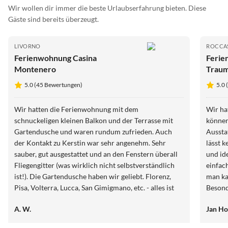
Wir wollen dir immer die beste Urlaubserfahrung bieten. Diese
Gäste sind bereits überzeugt.
LIVORNO
ROCCA
Ferienwohnung Casina
Ferie
Montenero
Trau
5.0 (45 Bewertungen)
5.0
Wir hatten die Ferienwohnung mit dem
Wir ha
schnuckeligen kleinen Balkon und der Terrasse mit
können
Gartendusche und waren rundum zufrieden. Auch
Ausstattung
der Kontakt zu Kerstin war sehr angenehm. Sehr
lässt k
sauber, gut ausgestattet und an den Fenstern überall
und id
Fliegengitter (was wirklich nicht selbstverständlich
einfac
ist!). Die Gartendusche haben wir geliebt. Florenz,
man ka
Pisa, Volterra, Lucca, San Gimigmano, etc. - alles ist
Besond
schnell erreichbar. Wer Rad fahren möchte:
den Ga
A. W.
Jan Ho
Zwischenstop am Hafen Marina del Casa de Medici
hilfsbe
einlegen oder die Tour dort starten und dort einen
aufgeh