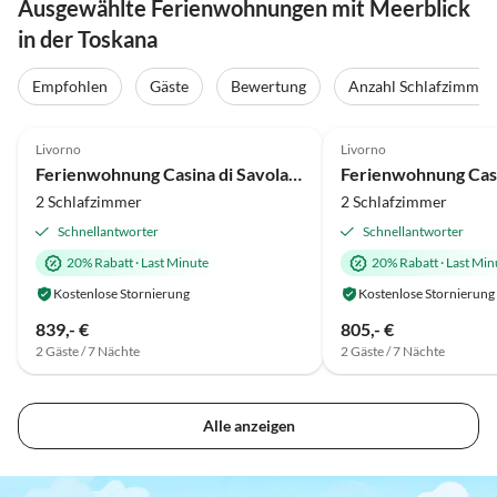
Ausgewählte Ferienwohnungen mit Meerblick
in der Toskana
Empfohlen
Gäste
Bewertung
Anzahl Schlafzimmer
5.0
(46)
Top-Inserat
5.0
(45)
Livorno
Livorno
Ferienwohnung Casina di Savolano
2 Schlafzimmer
2 Schlafzimmer
Schnellantworter
Schnellantworter
20% Rabatt
·
Last Minute
20% Rabatt
·
Last Min
Kostenlose Stornierung
Kostenlose Stornierung
839,- €
805,- €
2 Gäste / 7 Nächte
2 Gäste / 7 Nächte
Alle anzeigen