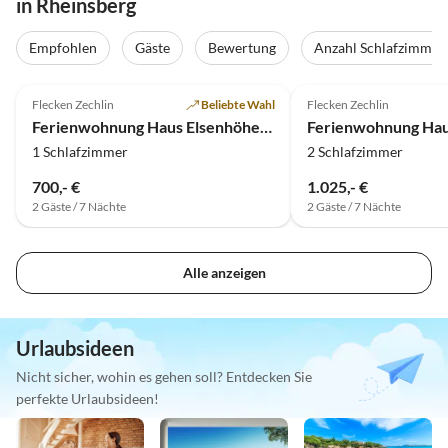
in Rheinsberg
Empfohlen
Gäste
Bewertung
Anzahl Schlafzimmer
5.0
(1)
5.0
(1)
Flecken Zechlin
Beliebte Wahl
Flecken Zechlin
Ferienwohnung Haus Elsenhöhe am See Appartement
1 Schlafzimmer
2 Schlafzimmer
700,- €
1.025,- €
2 Gäste / 7 Nächte
2 Gäste / 7 Nächte
Alle anzeigen
Urlaubsideen
Nicht sicher, wohin es gehen soll? Entdecken Sie
perfekte Urlaubsideen!