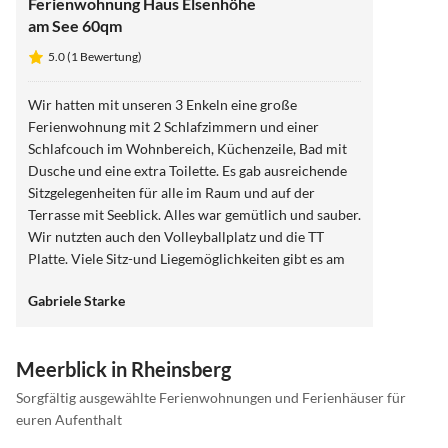
Ferienwohnung Haus Elsenhöhe
am See 60qm
5.0 (1 Bewertung)
Wir hatten mit unseren 3 Enkeln eine große
Ferienwohnung mit 2 Schlafzimmern und einer
Schlafcouch im Wohnbereich, Küchenzeile, Bad mit
Dusche und eine extra Toilette. Es gab ausreichende
Sitzgelegenheiten für alle im Raum und auf der
Terrasse mit Seeblick. Alles war gemütlich und sauber.
Wir nutzten auch den Volleyballplatz und die TT
Platte. Viele Sitz-und Liegemöglichkeiten gibt es am
See. Dort gibt es Kissen und Auflagen sowie ein
Gabriele Starke
Bierfass zur Selbsbedienung. Wir wurden sehr
freundlich empfangen, Bitten wurden umgehend
erfüllt. Ein schöner und ruhiger Ort zum Entspannen.
Meerblick in Rheinsberg
Bäcker und Fischerhütte sind zu Fuß zu erreichen.
Sorgfältig ausgewählte Ferienwohnungen und Ferienhäuser für
euren Aufenthalt