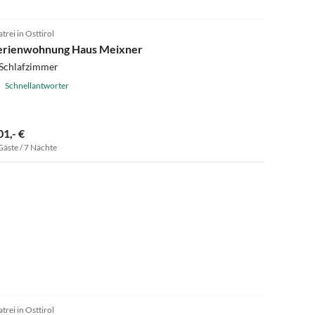
trei in Osttirol
erienwohnung Haus Meixner
 Schlafzimmer
Schnellantworter
01,- €
Gäste / 7 Nächte
trei in Osttirol