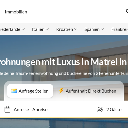
Immobilien
iederlande
Italien
Kroatien
Spanien
Frankrei
ohnungen mit Luxus in Matrei in 
de deine Traum-Ferienwohnung und buche eine von 2 Ferienunterkün
Anfrage Stellen
Aufenthalt Direkt Buchen
Anreise
-
Abreise