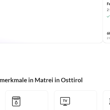
F
2
6
2 
erkmale in Matrei in Osttirol