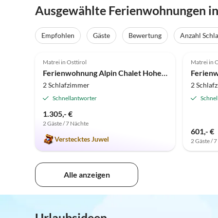
Ausgewählte Ferienwohnungen in 
Empfohlen
Gäste
Bewertung
Anzahl Schl
5.0
(7)
Matrei in Osttirol
Matrei in O
Ferienwohnung Alpin Chalet Hohe Tauern
Ferien
2 Schlafzimmer
2 Schlaf
Schnellantworter
Schnel
1.305,- €
2 Gäste / 7 Nächte
601,- €
Verstecktes Juwel
2 Gäste / 
Alle anzeigen
Urlaubsideen