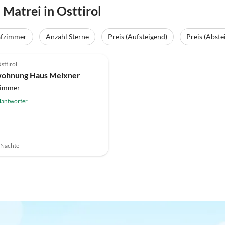
Matrei in Osttirol
afzimmer
Anzahl Sterne
Preis (Aufsteigend)
Preis (Abste
sttirol
wohnung Haus Meixner
zimmer
lantworter
7 Nächte