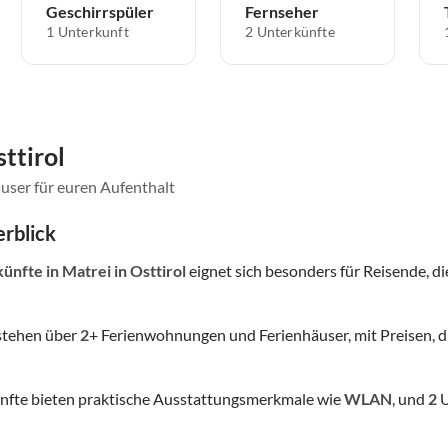
Geschirrspüler
Fernseher
1 Unterkunft
2 Unterkünfte
ttirol
user für euren Aufenthalt
rblick
künfte
in Matrei in Osttirol
eignet sich besonders für Reisende, die
stehen über
2
+ Ferienwohnungen und Ferienhäuser, mit Preisen, d
nfte bieten praktische Ausstattungsmerkmale wie
WLAN
, und
2
U