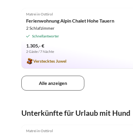
5.0
(7)
Matrei in Osttirol
Ferienwohnung Alpin Chalet Hohe Tauern
2 Schlafzimmer
Schnellantworter
1.305,- €
2 Gäste / 7 Nächte
Verstecktes Juwel
Alle anzeigen
Unterkünfte für Urlaub mit Hund
5.0
(7)
Matrei in Osttirol