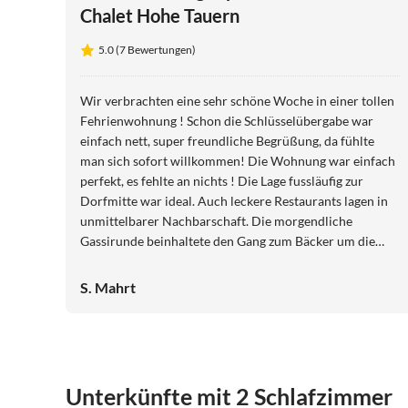
Chalet Hohe Tauern
5.0 (7 Bewertungen)
Wir verbrachten eine sehr schöne Woche in einer tollen
Fehrienwohnung ! Schon die Schlüsselübergabe war
einfach nett, super freundliche Begrüßung, da fühlte
man sich sofort willkommen! Die Wohnung war einfach
perfekt, es fehlte an nichts ! Die Lage fussläufig zur
Dorfmitte war ideal. Auch leckere Restaurants lagen in
unmittelbarer Nachbarschaft. Die morgendliche
Gassirunde beinhaltete den Gang zum Bäcker um die
Ecke und nach der Tagesrunde durfte ein Halt beim
Fleischer mit dem obligatorischen Fleischkäsebrötchen
S. Mahrt
nicht fehlen ! Wir haben die Woche in Matrei in dieser
wunderschönen Wohnung einfach nur genossen! Vielen
Dank!!
Unterkünfte mit 2 Schlafzimmer