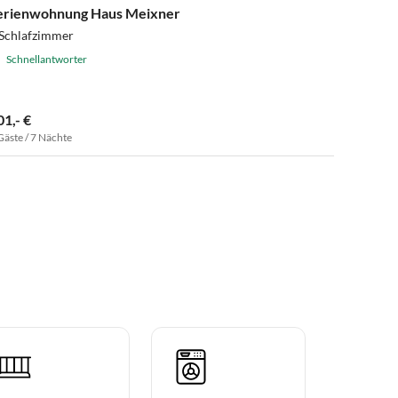
erienwohnung Haus Meixner
 Schlafzimmer
Schnellantworter
01,- €
Gäste / 7 Nächte