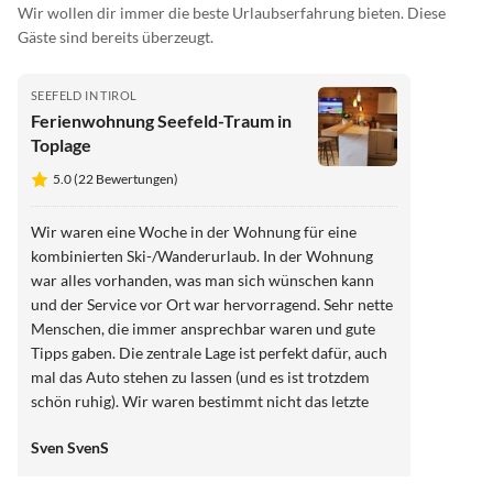
Wir wollen dir immer die beste Urlaubserfahrung bieten. Diese
Gäste sind bereits überzeugt.
SEEFELD IN TIROL
Ferienwohnung Seefeld-Traum in
Toplage
5.0 (22 Bewertungen)
Wir waren eine Woche in der Wohnung für eine
kombinierten Ski-/Wanderurlaub. In der Wohnung
war alles vorhanden, was man sich wünschen kann
und der Service vor Ort war hervorragend. Sehr nette
Menschen, die immer ansprechbar waren und gute
Tipps gaben. Die zentrale Lage ist perfekt dafür, auch
mal das Auto stehen zu lassen (und es ist trotzdem
schön ruhig). Wir waren bestimmt nicht das letzte
Mal in dieser Wohnung und können die Wohnung für
Sven SvenS
Urlaube in Seefeld uneingeschränkt empfehlen.