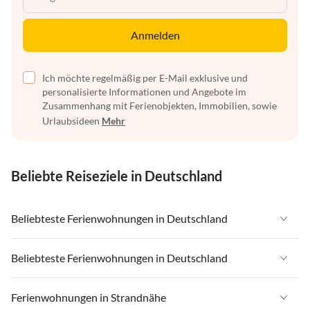
Anmelden
Ich möchte regelmäßig per E-Mail exklusive und
personalisierte Informationen und Angebote im
Zusammenhang mit Ferienobjekten, Immobilien, sowie
Urlaubsideen
Mehr
Beliebte Reiseziele in Deutschland
Beliebteste Ferienwohnungen in Deutschland
Ferienwohnungen in Deutschland
Beliebteste Ferienwohnungen in Deutschland
Ferienwohnungen in Ostsee
Ferienwohnungen in Deutschland
Ferienwohnungen in Strandnähe
Ferienwohnungen in Nordsee