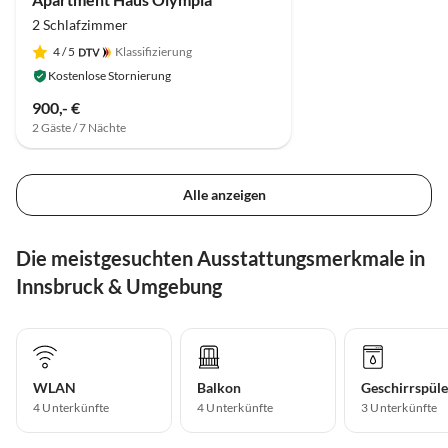
2 Schlafzimmer
4
/ 5
Klassifizierung
Kostenlose Stornierung
900,- €
2 Gäste / 7 Nächte
Alle anzeigen
Die meistgesuchten Ausstattungsmerkmale in
Innsbruck & Umgebung
WLAN
Balkon
Geschirrspüle
4 Unterkünfte
4 Unterkünfte
3 Unterkünfte