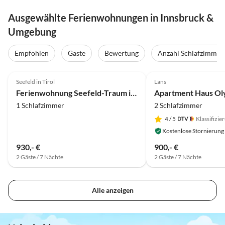
Ausgewählte Ferienwohnungen in Innsbruck &
Umgebung
Empfohlen
Gäste
Bewertung
Anzahl Schlafzimmer
5.0
(22)
Seefeld in Tirol
Lans
Ferienwohnung Seefeld-Traum in Toplage
Apartment Haus Ol
1 Schlafzimmer
2 Schlafzimmer
4
/ 5
Klassifizie
Kostenlose Stornierung
930,- €
900,- €
2 Gäste / 7 Nächte
2 Gäste / 7 Nächte
Alle anzeigen