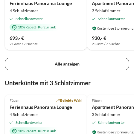
Ferienhaus Panorama Lounge
Apartment Panora
Gastfreundschaft.
4 Schlafzimmer
3 Schlafzimmer
Schnellantworter
Schnellantworter
10% Rabatt
·
Kurzurlaub
Kostenlose Stornierung
693,- €
930,- €
2 Gäste / 7 Nächte
2 Gäste / 7 Nächte
Alle anzeigen
Virtuelle
Tour
Unterkünfte mit 3 Schlafzimmer
5.0
(85)
Top-Inserat
4.9
(21)
Fügen
Beliebte Wahl
Fügen
Super-Gastgeber
Ferienhaus Panorama Lounge
Apartment Panora
4 Schlafzimmer
3 Schlafzimmer
Schnellantworter
Schnellantworter
10% Rabatt
·
Kurzurlaub
Kostenlose Stornierung