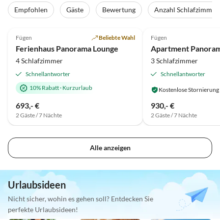
Tour
Empfohlen
Gäste
Bewertung
Anzahl Schlafzimmer
5.0
(85)
Top-Inserat
4.9
(21)
Fügen
Beliebte Wahl
Fügen
Super-Gastgeber
Ferienhaus Panorama Lounge
Apartment Panora
4 Schlafzimmer
3 Schlafzimmer
Schnellantworter
Schnellantworter
10% Rabatt
·
Kurzurlaub
Kostenlose Stornierung
693,- €
930,- €
2 Gäste / 7 Nächte
2 Gäste / 7 Nächte
Alle anzeigen
Urlaubsideen
Nicht sicher, wohin es gehen soll? Entdecken Sie
perfekte Urlaubsideen!