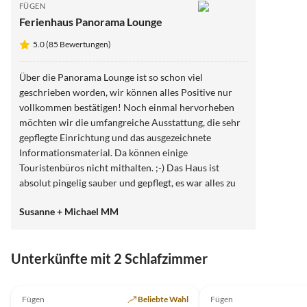
FÜGEN
Ferienhaus Panorama Lounge
5.0 (85 Bewertungen)
Über die Panorama Lounge ist so schon viel
geschrieben worden, wir können alles Positive nur
vollkommen bestätigen! Noch einmal hervorheben
möchten wir die umfangreiche Ausstattung, die sehr
gepflegte Einrichtung und das ausgezeichnete
Informationsmaterial. Da können einige
Touristenbüros nicht mithalten. ;-) Das Haus ist
absolut pingelig sauber und gepflegt, es war alles zu
unserer höchsten Zufriedenheit. Die Gastgeberin ist
Susanne + Michael MM
extrem freundlich, sehr hilfsbereit und immer sofort
erreichbar. Einfach gaaanz toll!!! Wir hatten das
Gefühl als Fremde gekommen zu sein und als Freunde
Virtuelle
Tour
Unterkünfte mit 2 Schlafzimmer
zu gehen. :-) Wir werden sicherlich unseren Urlaub
ausschließlich positiv in Erinnerung behalten.
5.0
(85)
Top-Inserat
4.9
(21)
Nochmals ganz herzlichen Dank für diesen
Fügen
Beliebte Wahl
Fügen
Super-Gastgeber
wunderschönen Aufenthalt die außergewöhnliche