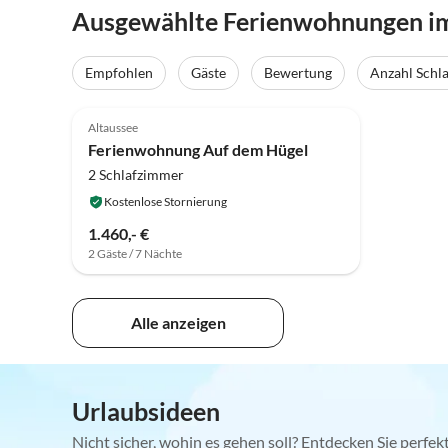
Ausgewählte Ferienwohnungen i
Empfohlen
Gäste
Bewertung
Anzahl Schl
5.0
(3)
Altaussee
Ferienwohnung Auf dem Hügel
2 Schlafzimmer
Kostenlose Stornierung
1.460,- €
2 Gäste / 7 Nächte
Alle anzeigen
Urlaubsideen
Nicht sicher, wohin es gehen soll? Entdecken Sie perfe