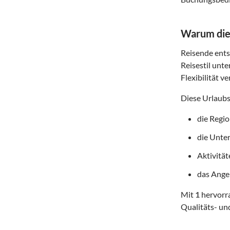
Warum dies
Reisende entsc
Reisestil unte
Flexibilität v
Diese Urlaubs
die Regi
die Unte
Aktivitä
das Angeb
Mit
1
hervorra
Qualitäts- un