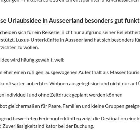
e Urlaubsidee in Ausseerland besonders gut funkt
heiden sich für ein Reiseziel nicht nur aufgrund seiner Beliebthei
rstützt.
Luxus-Unterkünfte
in
Ausseerland
hat sich besonders fü
erzichten zu wollen.
idee wird häufig gewählt, weil:
on eher einen ruhigen, ausgewogenen Aufenthalt als Massentouri
rkunftsarten auf echtes Wohnen ausgelegt sind und nicht nur au
ten individuell und ohne Zeitdruck geplant werden können
ot gleichermaßen für Paare, Familien und kleine Gruppen geeigne
gend bewerteten Ferienunterkünften zeigt die Destination eine k
d Zuverlässigkeitsindikator bei der Buchung.