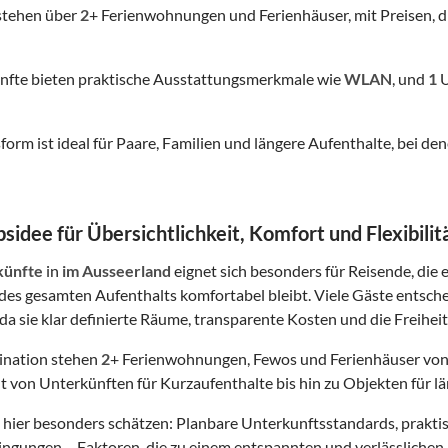
stehen über
2
+ Ferienwohnungen und Ferienhäuser, mit Preisen, d
nfte bieten praktische Ausstattungsmerkmale wie
WLAN
, und
1
U
form ist ideal für Paare, Familien und längere Aufenthalte, bei
sidee für Übersichtlichkeit, Komfort und Flexibilit
künfte
in
im Ausseerland
eignet sich besonders für Reisende, die e
es gesamten Aufenthalts komfortabel bleibt. Viele Gäste entsch
da sie klar definierte Räume, transparente Kosten und die Freiheit
tination stehen
2
+ Ferienwohnungen, Fewos und Ferienhäuser von
t von Unterkünften für Kurzaufenthalte bis hin zu Objekten für lä
hier besonders schätzen: Planbare Unterkunftsstandards, prakt
gungen – Faktoren, die zu einem entspannten und verlässlichen 