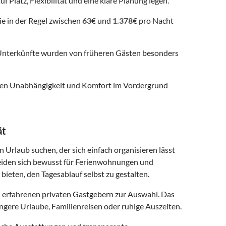
f Platz, Flexibilität und eine klare Planung legen.
ie in der Regel zwischen
63
€ und
1.378
€ pro Nacht
nterkünfte wurden von früheren Gästen besonders
 denen Unabhängigkeit und Komfort im Vordergrund
ät
n Urlaub suchen, der sich einfach organisieren lässt
eiden sich bewusst für Ferienwohnungen und
 bieten, den Tagesablauf selbst zu gestalten.
 erfahrenen privaten Gastgebern zur Auswahl. Das
ngere Urlaube, Familienreisen oder ruhige Auszeiten.