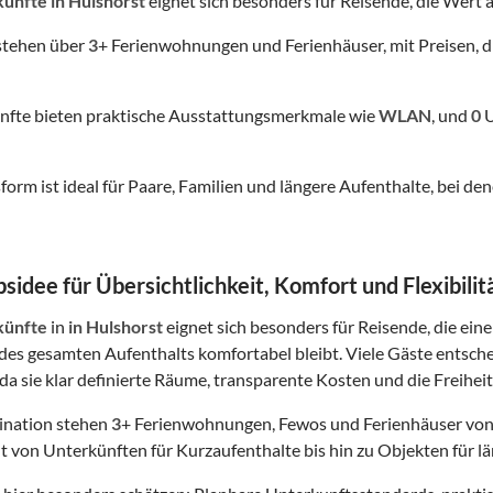
künfte
in Hulshorst
eignet sich besonders für Reisende, die Wert au
stehen über
3
+ Ferienwohnungen und Ferienhäuser, mit Preisen, d
nfte bieten praktische Ausstattungsmerkmale wie
WLAN
, und
0
U
form ist ideal für Paare, Familien und längere Aufenthalte, bei
sidee für Übersichtlichkeit, Komfort und Flexibilit
künfte
in
in Hulshorst
eignet sich besonders für Reisende, die eine
es gesamten Aufenthalts komfortabel bleibt. Viele Gäste entsch
da sie klar definierte Räume, transparente Kosten und die Freiheit
tination stehen
3
+ Ferienwohnungen, Fewos und Ferienhäuser von
t von Unterkünften für Kurzaufenthalte bis hin zu Objekten für lä