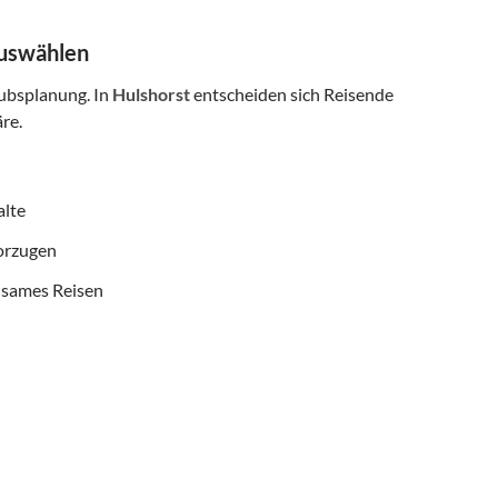
auswählen
aubsplanung. In
Hulshorst
entscheiden sich Reisende
re.
alte
vorzugen
nsames Reisen