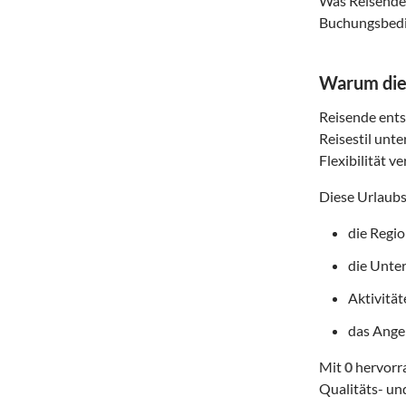
Was Reisende 
Buchungsbedin
Warum dies
Reisende entsc
Reisestil unte
Flexibilität v
Diese Urlaubs
die Regi
die Unte
Aktivitä
das Angeb
Mit
0
hervorra
Qualitäts- un