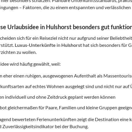
hier besonders schätzen: Planbare Unterkunftsstandards, prakt
gungen – Faktoren, die zu einem entspannten und verlässlichen 
e Urlaubsidee in Hulshorst besonders gut funktion
heiden sich für ein Reiseziel nicht nur aufgrund seiner Beliebthei
rstützt.
Luxus-Unterkünfte
in
Hulshorst
hat sich besonders für G
erzichten zu wollen.
idee wird häufig gewählt, weil:
on eher einen ruhigen, ausgewogenen Aufenthalt als Massentouri
rkunftsarten auf echtes Wohnen ausgelegt sind und nicht nur au
ten individuell und ohne Zeitdruck geplant werden können
ot gleichermaßen für Paare, Familien und kleine Gruppen geeigne
gend bewerteten Ferienunterkünften zeigt die Destination eine k
d Zuverlässigkeitsindikator bei der Buchung.