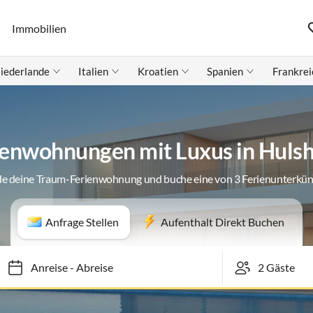
Immobilien
iederlande
Italien
Kroatien
Spanien
Frankrei
ienwohnungen mit Luxus in Hulsh
de deine Traum-Ferienwohnung und buche eine von 3 Ferienunterkün
Anfrage Stellen
Aufenthalt Direkt Buchen
Anreise
-
Abreise