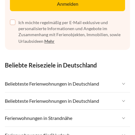
Anmelden
Ich möchte regelmäßig per E-Mail exklusive und
personalisierte Informationen und Angebote im
Zusammenhang mit Ferienobjekten, Immobilien, sowie
Urlaubsideen
Mehr
Beliebte Reiseziele in Deutschland
Beliebteste Ferienwohnungen in Deutschland
Ferienwohnungen in Deutschland
Beliebteste Ferienwohnungen in Deutschland
Ferienwohnungen in Ostsee
Ferienwohnungen in Deutschland
Ferienwohnungen in Strandnähe
Ferienwohnungen in Nordsee
Ferienwohnungen in Ostsee
Ferienwohnungen in Schleswig-Holstein
Ferienwohnungen in Strandnähe in Deutschland