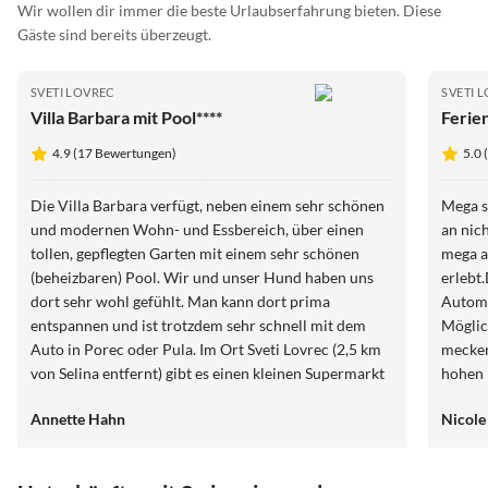
Wir wollen dir immer die beste Urlaubserfahrung bieten. Diese
Gäste sind bereits überzeugt.
SVETI LOVREC
SVETI 
Villa Barbara mit Pool****
Ferie
4.9 (17 Bewertungen)
5.0 
Die Villa Barbara verfügt, neben einem sehr schönen
Mega s
und modernen Wohn- und Essbereich, über einen
an nic
tollen, gepflegten Garten mit einem sehr schönen
mega a
(beheizbaren) Pool. Wir und unser Hund haben uns
erlebt
dort sehr wohl gefühlt. Man kann dort prima
Automi
entspannen und ist trotzdem sehr schnell mit dem
Möglic
Auto in Porec oder Pula. Im Ort Sveti Lovrec (2,5 km
mecker
von Selina entfernt) gibt es einen kleinen Supermarkt
hohen 
und eine super Pizzeria. Die Betreuung durch Frau
empfan
Annette Hahn
Nicole
Gakovic war ausgezeichnet und sie war bei
freundl
Fragen/Problemen stets ansprechbar. Einzig störend
ist uns der Hund des Nachbarn aufgefallen, der viel