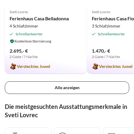
5.0
(3)
5.0
(1)
Sveti Lovrec
Sveti Lovrec
Ferienhaus Casa Belladonna
Ferienhaus Casa Fio
4 Schlafzimmer
3 Schlafzimmer
Schnellantworter
Schnellantworter
Kostenlose Stornierung
2.695,- €
1.470,- €
2 Gäste / 7 Nächte
2 Gäste / 7 Nächte
Verstecktes Juwel
Verstecktes Juwel
Alle anzeigen
Die meistgesuchten Ausstattungsmerkmale in
Sveti Lovrec