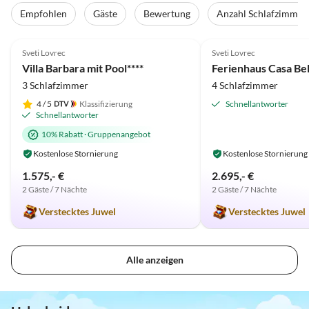
Empfohlen
Gäste
Bewertung
Anzahl Schlafzimmer
4.9
(17)
Top-Inserat
5.0
(3)
Sveti Lovrec
Sveti Lovrec
Villa Barbara mit Pool****
Ferienhaus Casa Be
3 Schlafzimmer
4 Schlafzimmer
4
/ 5
Klassifizierung
Schnellantworter
Schnellantworter
10% Rabatt
·
Gruppenangebot
Kostenlose Stornierung
Kostenlose Stornierung
1.575,- €
2.695,- €
2 Gäste / 7 Nächte
2 Gäste / 7 Nächte
Verstecktes Juwel
Verstecktes Juwel
Alle anzeigen