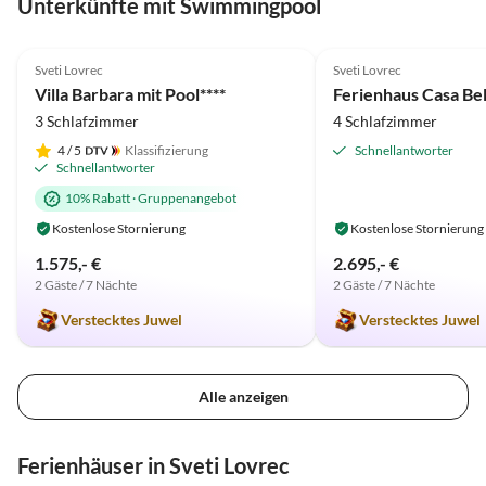
Unterkünfte mit Swimmingpool
bellt, wenn er alleine ist. Wir haben uns aber dort sehr
wohl gefüht und können die Villa Barbara nur
4.9
(17)
Top-Inserat
5.0
(3)
empfehlen.
Sveti Lovrec
Sveti Lovrec
Villa Barbara mit Pool****
Ferienhaus Casa Be
3 Schlafzimmer
4 Schlafzimmer
4
/ 5
Klassifizierung
Schnellantworter
Schnellantworter
10% Rabatt
·
Gruppenangebot
Kostenlose Stornierung
Kostenlose Stornierung
1.575,- €
2.695,- €
2 Gäste / 7 Nächte
2 Gäste / 7 Nächte
Verstecktes Juwel
Verstecktes Juwel
Alle anzeigen
Ferienhäuser in Sveti Lovrec