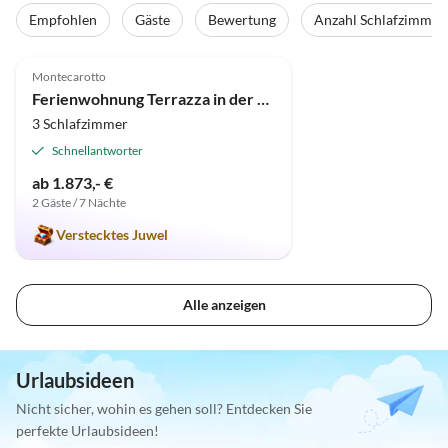
Empfohlen
Gäste
Bewertung
Anzahl Schlafzimmer
4.9
(10)
Top-Inserat
Montecarotto
Ferienwohnung Terrazza in der "Casa Montale"
3 Schlafzimmer
Schnellantworter
ab 1.873,- €
2 Gäste / 7 Nächte
Verstecktes Juwel
Alle anzeigen
Urlaubsideen
Nicht sicher, wohin es gehen soll? Entdecken Sie
perfekte Urlaubsideen!