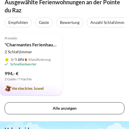
Ausgewählte Ferienwohnungen an der Pointe
du Raz
Empfohlen
Gäste
Bewertung
Anzahl Schlafzimmer
5.0
(11)
Primelin
*Charmantes Ferienhaus am Meer "Maison Dodo", Hunde willkommen*
2 Schlafzimmer
3
/ 5
Klassifizierung
Schnellantworter
994,- €
2 Gäste / 7 Nächte
Verstecktes Juwel
Alle anzeigen