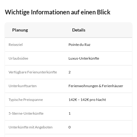
Wichtige Informationen auf einen Blick
Planung
Details
Reiseziel
Pointe du Raz
Urlaubsidee
Luxus-Unterkünfte
Verfügbare Ferienunterkünfte
2
Unterkunftsarten
Ferienwohnungen & Ferienhäuser
Typische Preisspanne
142€ – 142€ pro Nacht
5-Sterne-Unterkünfte
1
Unterkünfte mit Angeboten
0