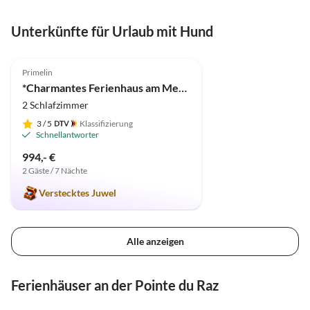
Unterkünfte für Urlaub mit Hund
5.0
(11)
Primelin
*Charmantes Ferienhaus am Meer "Maison Dodo", Hunde willkommen*
2 Schlafzimmer
3
/ 5
Klassifizierung
Schnellantworter
994,- €
2 Gäste / 7 Nächte
Verstecktes Juwel
Alle anzeigen
Ferienhäuser an der Pointe du Raz
5.0
(11)