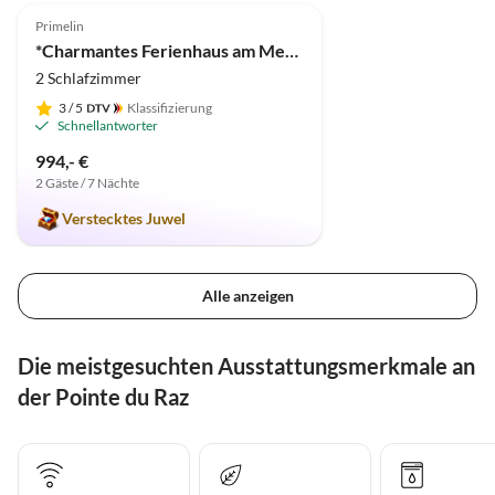
Primelin
*Charmantes Ferienhaus am Meer "Maison Dodo", Hunde willkommen*
2 Schlafzimmer
3
/ 5
Klassifizierung
Schnellantworter
994,- €
2 Gäste / 7 Nächte
Verstecktes Juwel
Alle anzeigen
Die meistgesuchten Ausstattungsmerkmale an
der Pointe du Raz