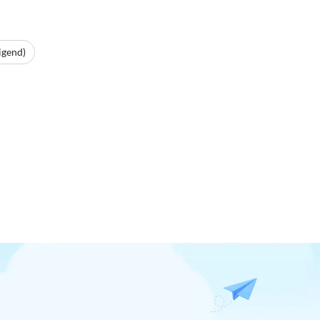
igend)