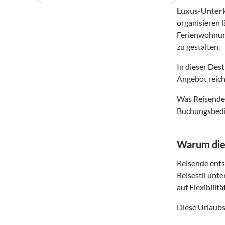
Luxus-Unter
organisieren 
Ferienwohnung
zu gestalten.
In dieser Des
Angebot reich
Was Reisende 
Buchungsbedin
Warum dies
Reisende entsc
Reisestil unte
auf Flexibilit
Diese Urlaubs