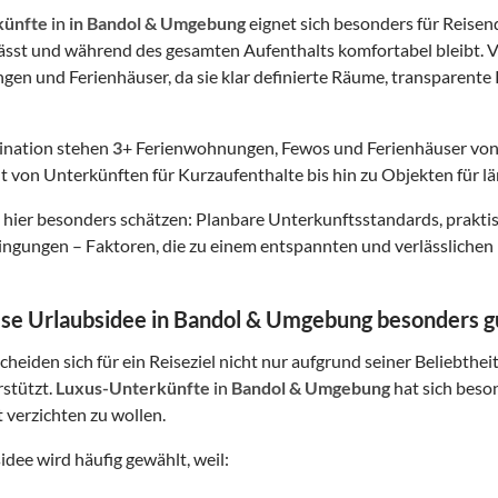
künfte
in
in Bandol & Umgebung
eignet sich besonders für Reisend
lässt und während des gesamten Aufenthalts komfortabel bleibt. V
en und Ferienhäuser, da sie klar definierte Räume, transparente K
tination stehen
3
+ Ferienwohnungen, Fewos und Ferienhäuser von
t von Unterkünften für Kurzaufenthalte bis hin zu Objekten für lä
hier besonders schätzen: Planbare Unterkunftsstandards, prakt
gungen – Faktoren, die zu einem entspannten und verlässlichen 
e Urlaubsidee in Bandol & Umgebung besonders gu
heiden sich für ein Reiseziel nicht nur aufgrund seiner Beliebthei
rstützt.
Luxus-Unterkünfte
in
Bandol & Umgebung
hat sich beso
ät verzichten zu wollen.
idee wird häufig gewählt, weil: