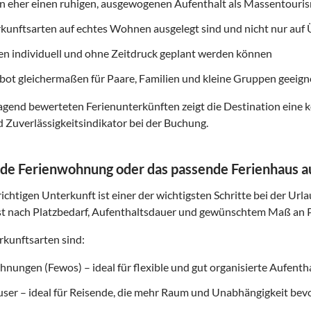
on eher einen ruhigen, ausgewogenen Aufenthalt als Massentouri
rkunftsarten auf echtes Wohnen ausgelegt sind und nicht nur au
ten individuell und ohne Zeitdruck geplant werden können
ot gleichermaßen für Paare, Familien und kleine Gruppen geeigne
gend bewerteten Ferienunterkünften zeigt die Destination eine k
d Zuverlässigkeitsindikator bei der Buchung.
de Ferienwohnung oder das passende Ferienhaus 
ichtigen Unterkunft ist einer der wichtigsten Schritte bei der Url
t nach Platzbedarf, Aufenthaltsdauer und gewünschtem Maß an P
kunftsarten sind:
nungen (Fewos) – ideal für flexible und gut organisierte Aufenth
user – ideal für Reisende, die mehr Raum und Unabhängigkeit be