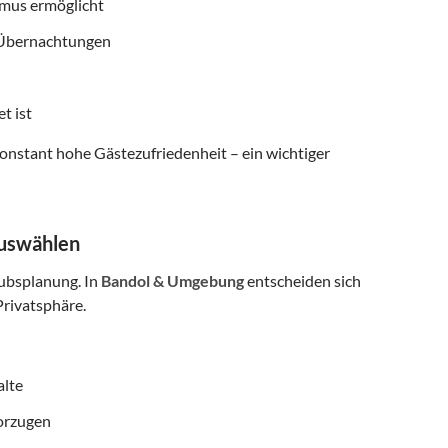
smus ermöglicht
f Übernachtungen
t ist
onstant hohe Gästezufriedenheit – ein wichtiger
auswählen
aubsplanung. In
Bandol & Umgebung
entscheiden sich
rivatsphäre.
alte
vorzugen