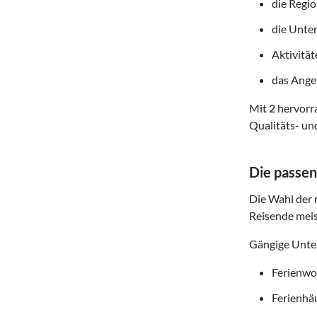
die Regi
die Unte
Aktivitä
das Angeb
Mit
2
hervorra
Qualitäts- un
Die passen
Die Wahl der r
Reisende meis
Gängige Unter
Ferienwoh
Ferienhä