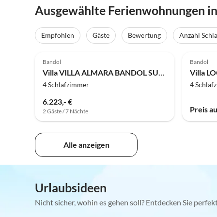
Ausgewählte Ferienwohnungen i
Empfohlen
Gäste
Bewertung
Anzahl Schl
Bandol
Bandol
Villa VILLA ALMARA BANDOL SUR MER
Villa 
4 Schlafzimmer
4 Schlaf
6.223,- €
Preis a
2 Gäste / 7 Nächte
Alle anzeigen
Urlaubsideen
Nicht sicher, wohin es gehen soll? Entdecken Sie perfe