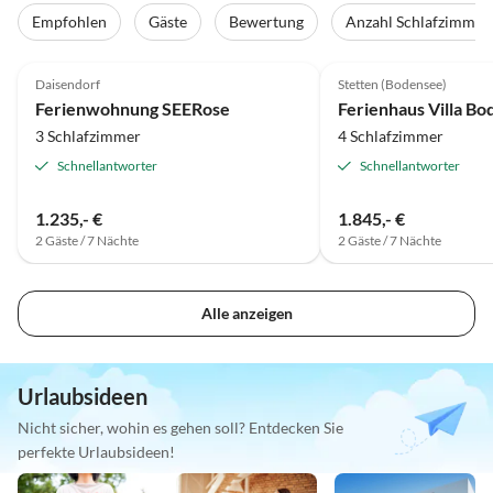
Empfohlen
Gäste
Bewertung
Anzahl Schlafzimmer
5.0
(10)
5.0
(4)
Daisendorf
Stetten (Bodensee)
Auszeichnung 2025
Ferienwohnung SEERose
Ferienhaus Villa Bo
3 Schlafzimmer
4 Schlafzimmer
Schnellantworter
Schnellantworter
1.235,- €
1.845,- €
2 Gäste / 7 Nächte
2 Gäste / 7 Nächte
Alle anzeigen
Urlaubsideen
Nicht sicher, wohin es gehen soll? Entdecken Sie
perfekte Urlaubsideen!