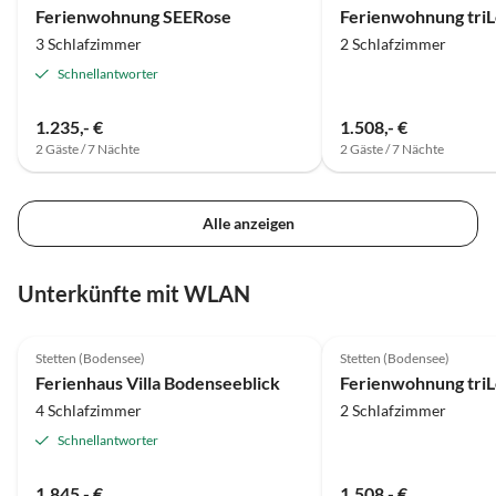
Ferienwohnung SEERose
3 Schlafzimmer
2 Schlafzimmer
Schnellantworter
1.235,- €
1.508,- €
2 Gäste / 7 Nächte
2 Gäste / 7 Nächte
Alle anzeigen
Unterkünfte mit WLAN
5.0
(4)
Top-Inserat
4.6
(2)
Stetten (Bodensee)
Stetten (Bodensee)
Auszeichnung 2025
Ferienhaus Villa Bodenseeblick
4 Schlafzimmer
2 Schlafzimmer
Schnellantworter
1.845,- €
1.508,- €