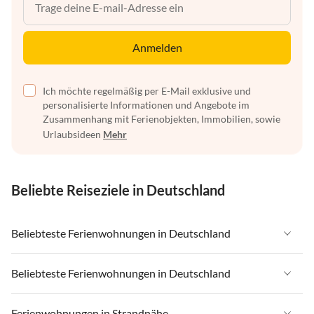
Anmelden
Ich möchte regelmäßig per E-Mail exklusive und
personalisierte Informationen und Angebote im
Zusammenhang mit Ferienobjekten, Immobilien, sowie
Urlaubsideen
Mehr
Beliebte Reiseziele in Deutschland
Beliebteste Ferienwohnungen in Deutschland
Ferienwohnungen in Deutschland
Beliebteste Ferienwohnungen in Deutschland
Ferienwohnungen in Ostsee
Ferienwohnungen in Deutschland
Ferienwohnungen in Strandnähe