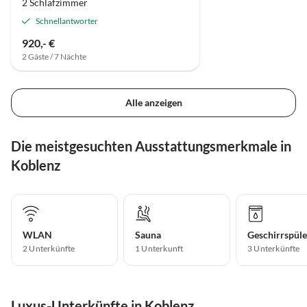
2 Schlafzimmer
Schnellantworter
920,- €
2 Gäste / 7 Nächte
Alle anzeigen
Die meistgesuchten Ausstattungsmerkmale in
Koblenz
WLAN
Sauna
Geschirrspüle
2 Unterkünfte
1 Unterkunft
3 Unterkünfte
Luxus-Unterkünfte in Koblenz