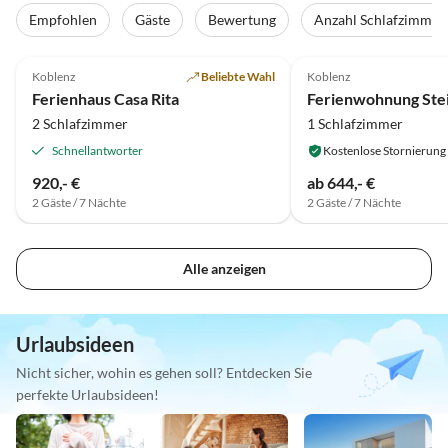
Empfohlen
Gäste
Bewertung
Anzahl Schlafzimmer
5.0
(11)
Top-Inserat
Koblenz
Beliebte Wahl
Koblenz
Ferienhaus Casa Rita
2 Schlafzimmer
1 Schlafzimmer
Schnellantworter
Kostenlose Stornierung
920,- €
ab 644,- €
2 Gäste / 7 Nächte
2 Gäste / 7 Nächte
Alle anzeigen
Urlaubsideen
Nicht sicher, wohin es gehen soll? Entdecken Sie
perfekte Urlaubsideen!