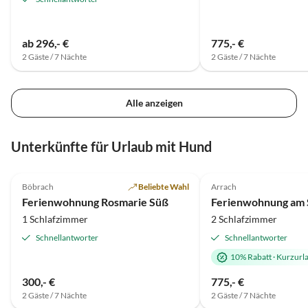
ab 296,- €
775,- €
2 Gäste / 7 Nächte
2 Gäste / 7 Nächte
Alle anzeigen
Unterkünfte für Urlaub mit Hund
5.0
(32)
4.8
(3)
Böbrach
Beliebte Wahl
Arrach
Ferienwohnung Rosmarie Süß
1 Schlafzimmer
2 Schlafzimmer
Schnellantworter
Schnellantworter
10% Rabatt
·
Kurzurl
300,- €
775,- €
2 Gäste / 7 Nächte
2 Gäste / 7 Nächte