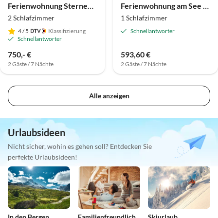
Ferienwohnung Sternenhimmel - Ferienhof Gröller
Ferienwohnung am See mit Seeblick EG rechts
2 Schlafzimmer
1 Schlafzimmer
4
/ 5
Klassifizierung
Schnellantworter
Schnellantworter
750,- €
593,60 €
2 Gäste / 7 Nächte
2 Gäste / 7 Nächte
Alle anzeigen
Urlaubsideen
Nicht sicher, wohin es gehen soll? Entdecken Sie
perfekte Urlaubsideen!
In den Bergen
Familienfreundlich
Skiurlaub