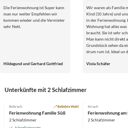
Die Ferienwohnung ist Super kann
Wir waren als Familie 
man nur weiter Empfehlen wir
Kind (10 Jahre) und u
kommen wieder und die Vermieter
in der Ferienwohnung. 
sehr Nett.
Wohnung hat alles was
braucht. Sie ist sehr sc
Man kann nicht direkt a
Grundstück sehen da e
drum rum ist. Ideal un 
zu Genießen. Mach
Hildegund und Gerhard Gottfried
Viola Schäfer
Unterkünfte mit 2 Schlafzimmer
5.0
(12)
4.9
(4)
Böbrach
Beliebte Wahl
Arrach
Ferienwohnung Familie Süß
2 Schlafzimmer
2 Schlafzimmer
Schnellantworter