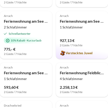
2 Gäste / 7 Nächte
2 Gäste / 7 Nächte
4.8
(3)
Top-Inserat
5.0
(3)
Arrach
Arrach
Ferienwohnung am See mit See-und Bayerwaldblick EG
Ferienwohnung am See mit Talblick im Erdgeschoss
2 Schlafzimmer
1 Schlafzimmer
Schnellantworter
927,13 €
10% Rabatt
·
Kurzurlaub
2 Gäste / 7 Nächte
775,- €
Verstecktes Juwel
2 Gäste / 7 Nächte
4.6
(2)
5.0
(2)
Top-Inserat
Arrach
Arrach
Ferienwohnung am See mit Seeblick EG links
Ferienwohnung Feldblick 44 EG
1 Schlafzimmer
4 Schlafzimmer
593,60 €
2.258,13 €
2 Gäste / 7 Nächte
2 Gäste / 7 Nächte
4.8
(1)
Top-Inserat
Drachselsried
Arrach