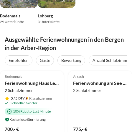
Bodenmais
Lohberg
29 Unterkünfte
3 Unterkünfte
Ausgewählte Ferienwohnungen in den Bergen
in der Arber-Region
Empfohlen
Gäste
Bewertung
Anzahl Schlafzimmer
5.0
(14)
Top-Inserat
4.9
(4)
Top-Inserat
Bodenmais
Arrach
Ferienwohnung Haus Leutner "Bayern"
Ferienwohnung am See mit See-und Bayerwaldblick OG
2 Schlafzimmer
2 Schlafzimmer
5
/ 5
Klassifizierung
Schnellantworter
10% Rabatt
·
Last Minute
Kostenlose Stornierung
700,- €
775,- €