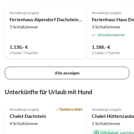
5.0
(14)
5.0
(3)
Annaberg-Lungötz
Annaberg-Lungötz
Ferienhaus Alpendorf Dachstein West 36
Ferienhaus Haus Do
3 Schlafzimmer
3 Schlafzimmer
Schnellantworter
1.130,- €
1.188,- €
2 Gäste / 7 Nächte
2 Gäste / 7 Nächte
Alle anzeigen
Unterkünfte für Urlaub mit Hund
Top-Inserat
Annaberg-Lungötz
Beliebte Wahl
Annaberg-Lungötz
Chalet Dachstein
Chalet Hüttenzaube
4 Schlafzimmer
5 Schlafzimmer
20% Rabatt
·
Last Min