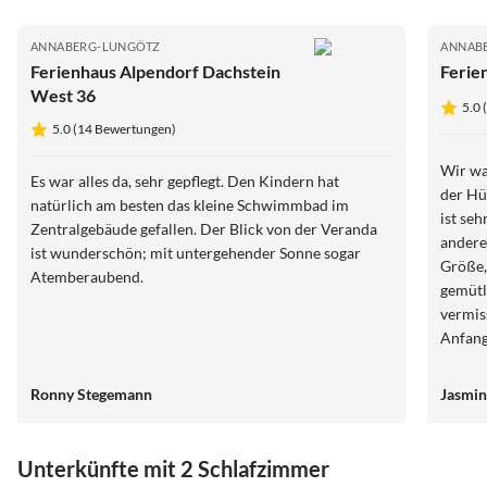
ANNABERG-LUNGÖTZ
ANNAB
Ferienhaus Alpendorf Dachstein
Ferie
West 36
5.0 
5.0 (14 Bewertungen)
Wir wa
Es war alles da, sehr gepflegt. Den Kindern hat
der Hü
natürlich am besten das kleine Schwimmbad im
ist seh
Zentralgebäude gefallen. Der Blick von der Veranda
anderen Un
ist wunderschön; mit untergehender Sonne sogar
Größe,
Atemberaubend.
gemütl
vermissen. Der Kontakt mit de
Anfang
notwen
Verfügung gestellt
Ronny Stegemann
Jasmin
klare 
Unterkünfte mit 2 Schlafzimmer