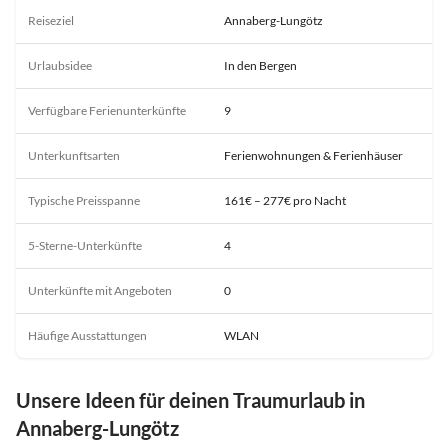
Reiseziel
Annaberg-Lungötz
Urlaubsidee
In den Bergen
Verfügbare Ferienunterkünfte
9
Unterkunftsarten
Ferienwohnungen & Ferienhäuser
Typische Preisspanne
161€ – 277€ pro Nacht
5-Sterne-Unterkünfte
4
Unterkünfte mit Angeboten
0
Häufige Ausstattungen
WLAN
Unsere Ideen für deinen Traumurlaub in
Annaberg-Lungötz