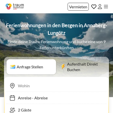
Vermieten
Ferienwohnungen in den Bergen in Annaberg-
Lungötz
Finde deine Traum-Ferienwohnung und buche eine von 9
Ferienunterkünften
Aufenthalt Direkt
Anfrage Stellen
Buchen
Anreise
-
Abreise