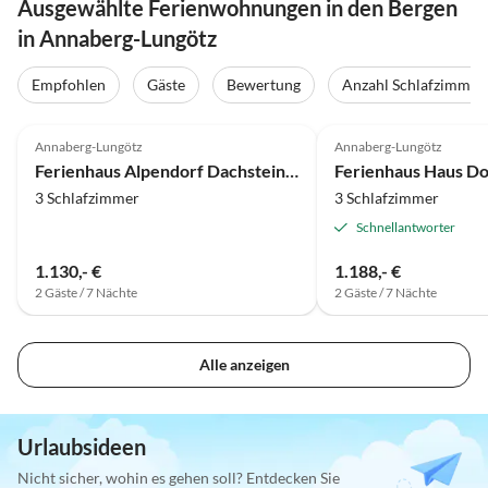
Ausgewählte Ferienwohnungen in den Bergen
in Annaberg-Lungötz
Empfohlen
Gäste
Bewertung
Anzahl Schlafzimmer
5.0
(14)
5.0
(3)
Annaberg-Lungötz
Annaberg-Lungötz
Ferienhaus Alpendorf Dachstein West 36
Ferienhaus Haus Do
3 Schlafzimmer
3 Schlafzimmer
Schnellantworter
1.130,- €
1.188,- €
2 Gäste / 7 Nächte
2 Gäste / 7 Nächte
Alle anzeigen
Urlaubsideen
Nicht sicher, wohin es gehen soll? Entdecken Sie