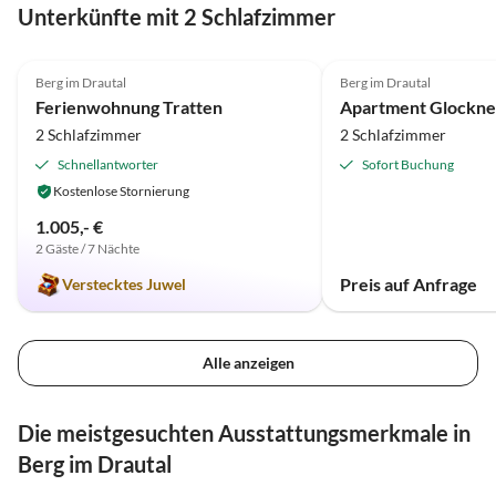
Unterkünfte mit 2 Schlafzimmer
5.0
(1)
Top-Inserat
Berg im Drautal
Berg im Drautal
Bergblick
Ferienwohnung Tratten
Apartment Glockne
2 Schlafzimmer
2 Schlafzimmer
Schnellantworter
Sofort Buchung
Kostenlose Stornierung
1.005,- €
2 Gäste / 7 Nächte
Preis auf Anfrage
Verstecktes Juwel
Alle anzeigen
Die meistgesuchten Ausstattungsmerkmale in
Berg im Drautal