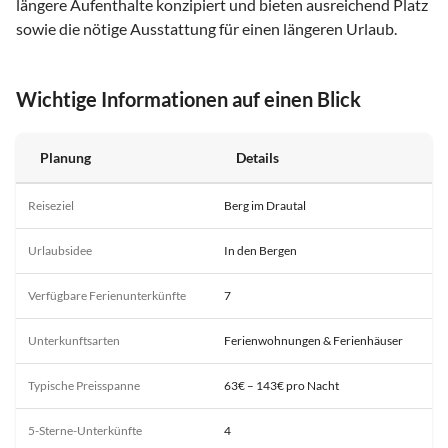
längere Aufenthalte konzipiert und bieten ausreichend Platz
sowie die nötige Ausstattung für einen längeren Urlaub.
Wichtige Informationen auf einen Blick
Planung
Details
Reiseziel
Berg im Drautal
Urlaubsidee
In den Bergen
Verfügbare Ferienunterkünfte
7
Unterkunftsarten
Ferienwohnungen & Ferienhäuser
Typische Preisspanne
63€ – 143€ pro Nacht
5-Sterne-Unterkünfte
4