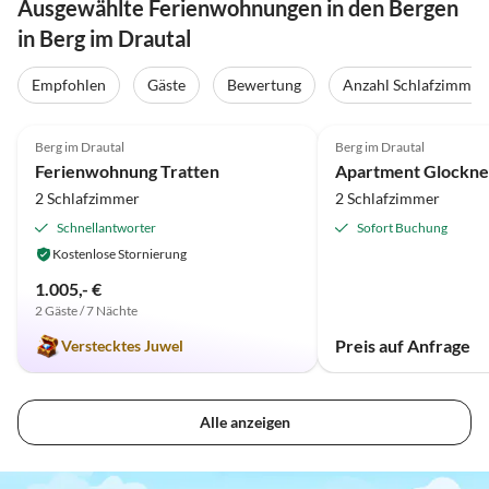
Ausgewählte Ferienwohnungen in den Bergen
in Berg im Drautal
Empfohlen
Gäste
Bewertung
Anzahl Schlafzimmer
5.0
(1)
Top-Inserat
Berg im Drautal
Berg im Drautal
Bergblick
Ferienwohnung Tratten
Apartment Glockne
2 Schlafzimmer
2 Schlafzimmer
Schnellantworter
Sofort Buchung
Kostenlose Stornierung
1.005,- €
2 Gäste / 7 Nächte
Preis auf Anfrage
Verstecktes Juwel
Alle anzeigen