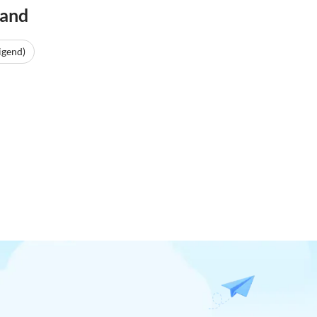
Land
igend)