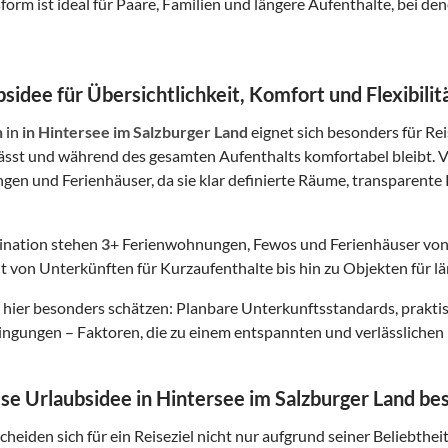
form ist ideal für Paare, Familien und längere Aufenthalte, bei
sidee für Übersichtlichkeit, Komfort und Flexibilit
n
in
in Hintersee im Salzburger Land
eignet sich besonders für Rei
lässt und während des gesamten Aufenthalts komfortabel bleibt. V
en und Ferienhäuser, da sie klar definierte Räume, transparente K
tination stehen
3
+ Ferienwohnungen, Fewos und Ferienhäuser von
t von Unterkünften für Kurzaufenthalte bis hin zu Objekten für lä
hier besonders schätzen: Planbare Unterkunftsstandards, prakt
gungen – Faktoren, die zu einem entspannten und verlässlichen 
e Urlaubsidee in Hintersee im Salzburger Land bes
heiden sich für ein Reiseziel nicht nur aufgrund seiner Beliebthei