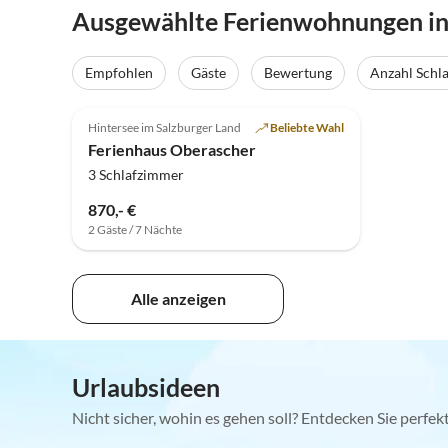
Ausgewählte Ferienwohnungen in 
Empfohlen
Gäste
Bewertung
Anzahl Schl
5.0
(2)
Top-Inserat
Hintersee im Salzburger Land
Beliebte Wahl
Ferienhaus Oberascher
3 Schlafzimmer
870,- €
2 Gäste / 7 Nächte
Alle anzeigen
Urlaubsideen
Nicht sicher, wohin es gehen soll? Entdecken Sie perfe