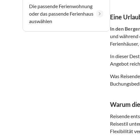
Die passende Ferienwohnung
oder das passende Ferienhaus
Eine Urlaub
auswählen
In den Berge
und während d
Ferienhäuser, 
In dieser Des
Angebot reich
Was Reisende 
Buchungsbedin
Warum dies
Reisende entsc
Reisestil unte
Flexibilität v