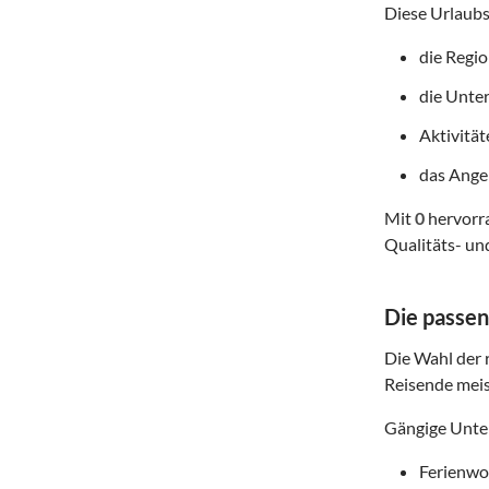
Diese Urlaubs
die Regi
die Unte
Aktivitä
das Angeb
Mit
0
hervorra
Qualitäts- un
Die passen
Die Wahl der r
Reisende meis
Gängige Unter
Ferienwoh