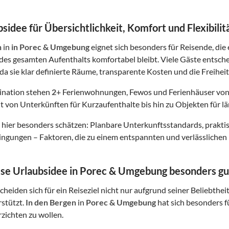
sidee für Übersichtlichkeit, Komfort und Flexibilit
n
in
in Porec & Umgebung
eignet sich besonders für Reisende, die 
es gesamten Aufenthalts komfortabel bleibt. Viele Gäste entsch
da sie klar definierte Räume, transparente Kosten und die Freiheit
tination stehen
2
+ Ferienwohnungen, Fewos und Ferienhäuser von
t von Unterkünften für Kurzaufenthalte bis hin zu Objekten für lä
hier besonders schätzen: Planbare Unterkunftsstandards, prakt
gungen – Faktoren, die zu einem entspannten und verlässlichen 
e Urlaubsidee in Porec & Umgebung besonders gut
heiden sich für ein Reiseziel nicht nur aufgrund seiner Beliebthei
rstützt.
In den Bergen
in
Porec & Umgebung
hat sich besonders f
erzichten zu wollen.