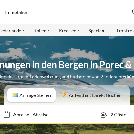
Immobilien
iederlande
Italien
Kroatien
Spanien
Frankrei
nungen in den Bergen in Porec 
de deine Traum-Ferienwohnung und buche eine von 2 Ferienunterkün
Anfrage Stellen
Aufenthalt Direkt Buchen
Anreise
-
Abreise