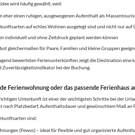
idee wird häufig gewählt, weil:
on eher einen ruhigen, ausgewogenen Aufenthalt als Massentouri
rkunftsarten auf echtes Wohnen ausgelegt sind und nicht nur au
ten individuell und ohne Zeitdruck geplant werden können
ot gleichermaßen für Paare, Familien und kleine Gruppen geeigne
gend bewerteten Ferienunterkünften zeigt die Destination eine k
d Zuverlässigkeitsindikator bei der Buchung.
de Ferienwohnung oder das passende Ferienhaus 
ichtigen Unterkunft ist einer der wichtigsten Schritte bei der Url
t nach Platzbedarf, Aufenthaltsdauer und gewünschtem Maß an P
kunftsarten sind:
nungen (Fewos) – ideal für flexible und gut organisierte Aufenth