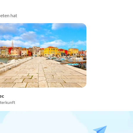
ieten hat
ec
terkunft