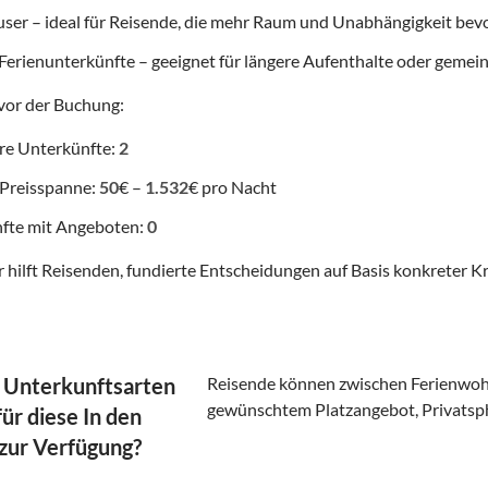
user – ideal für Reisende, die mehr Raum und Unabhängigkeit be
Ferienunterkünfte – geeignet für längere Aufenthalte oder gemei
vor der Buchung:
re Unterkünfte:
2
 Preisspanne:
50
€ –
1.532
€ pro Nacht
fte mit Angeboten:
0
 hilft Reisenden, fundierte Entscheidungen auf Basis konkreter Kr
 Unterkunftsarten
Reisende können zwischen Ferienwoh
gewünschtem Platzangebot, Privatsp
ür diese In den
zur Verfügung?