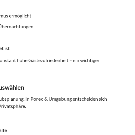
smus ermöglicht
f Übernachtungen
t ist
onstant hohe Gästezufriedenheit – ein wichtiger
auswählen
aubsplanung. In
Porec & Umgebung
entscheiden sich
rivatsphäre.
alte