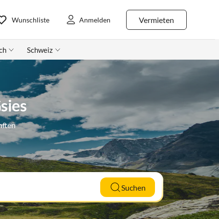
Vermieten
Wunschliste
Anmelden
ch
Schweiz
sies
nften
Suchen