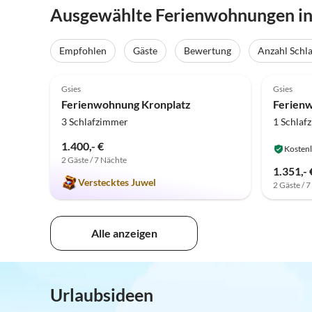
Ausgewählte Ferienwohnungen in 
Empfohlen
Gäste
Bewertung
Anzahl Schl
5.0
(7)
Gsies
Gsies
Ferienwohnung Kronplatz
3 Schlafzimmer
1 Schlaf
1.400,- €
Kostenl
2 Gäste / 7 Nächte
1.351,- 
Verstecktes Juwel
2 Gäste / 
Alle anzeigen
Urlaubsideen