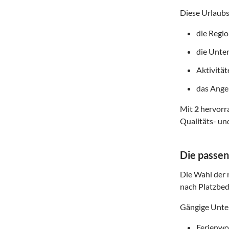
Diese Urlaubs
die Regi
die Unte
Aktivitä
das Angeb
Mit
2
hervorra
Qualitäts- un
Die passen
Die Wahl der r
nach Platzbed
Gängige Unter
Ferienwoh