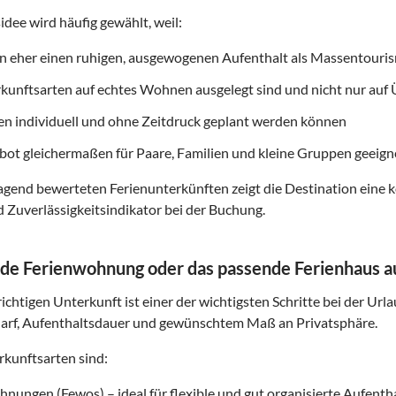
idee wird häufig gewählt, weil:
on eher einen ruhigen, ausgewogenen Aufenthalt als Massentouri
rkunftsarten auf echtes Wohnen ausgelegt sind und nicht nur au
ten individuell und ohne Zeitdruck geplant werden können
ot gleichermaßen für Paare, Familien und kleine Gruppen geeigne
gend bewerteten Ferienunterkünften zeigt die Destination eine k
d Zuverlässigkeitsindikator bei der Buchung.
de Ferienwohnung oder das passende Ferienhaus 
ichtigen Unterkunft ist einer der wichtigsten Schritte bei der Url
arf, Aufenthaltsdauer und gewünschtem Maß an Privatsphäre.
kunftsarten sind:
nungen (Fewos) – ideal für flexible und gut organisierte Aufenth