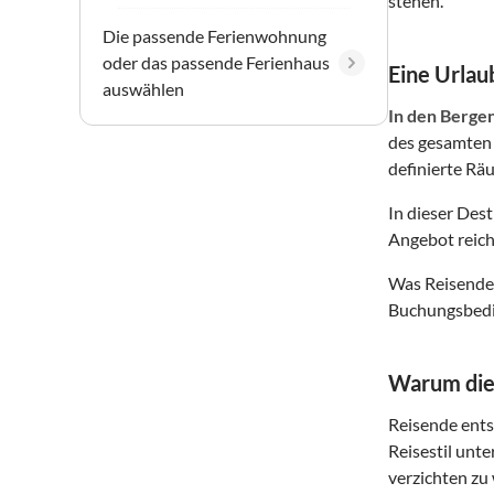
stehen.
Die passende Ferienwohnung
oder das passende Ferienhaus
Eine Urlaub
auswählen
In den Berge
des gesamten 
definierte Räu
In dieser Des
Angebot reich
Was Reisende 
Buchungsbedin
Warum dies
Reisende entsc
Reisestil unte
verzichten zu 