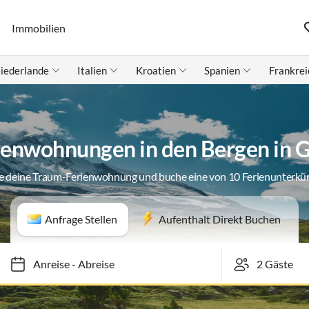
Immobilien
iederlande
Italien
Kroatien
Spanien
Frankrei
ienwohnungen in den Bergen in G
e deine Traum-Ferienwohnung und buche eine von 10 Ferienunterkü
Anfrage Stellen
Aufenthalt Direkt Buchen
Anreise
-
Abreise