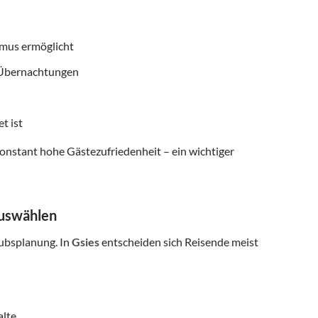
smus ermöglicht
f Übernachtungen
t ist
onstant hohe Gästezufriedenheit – ein wichtiger
auswählen
aubsplanung. In
Gsies
entscheiden sich Reisende meist
alte