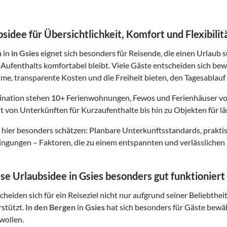
sidee für Übersichtlichkeit, Komfort und Flexibilit
n
in
in Gsies
eignet sich besonders für Reisende, die einen Urlaub s
Aufenthalts komfortabel bleibt. Viele Gäste entscheiden sich bew
me, transparente Kosten und die Freiheit bieten, den Tagesablauf 
tination stehen
10
+ Ferienwohnungen, Fewos und Ferienhäuser vo
t von Unterkünften für Kurzaufenthalte bis hin zu Objekten für lä
hier besonders schätzen: Planbare Unterkunftsstandards, prakt
gungen – Faktoren, die zu einem entspannten und verlässlichen 
e Urlaubsidee in Gsies besonders gut funktioniert
heiden sich für ein Reiseziel nicht nur aufgrund seiner Beliebthei
rstützt.
In den Bergen
in
Gsies
hat sich besonders für Gäste bewähr
wollen.