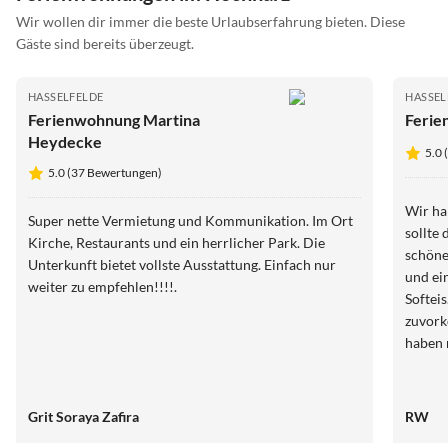
Wir wollen dir immer die beste Urlaubserfahrung bieten. Diese
Gäste sind bereits überzeugt.
HASSELFELDE
HASSEL
Ferienwohnung Martina
Ferie
Heydecke
5.0
5.0 (37 Bewertungen)
Wir ha
Super nette Vermietung und Kommunikation. Im Ort
sollte 
Kirche, Restaurants und ein herrlicher Park. Die
schöne
Unterkunft bietet vollste Ausstattung. Einfach nur
und ei
weiter zu empfehlen!!!!.
Softei
zuvork
haben 
Grit Soraya Zafira
RW