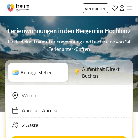
Vermieten
Ferienwohnungen in den Bergen im Hochharz
Finde deine Traum-Ferienwohnung und buche eine von 34
Ferienunterkünften
Aufenthalt Direkt
Anfrage Stellen
Buchen
Anreise
-
Abreise