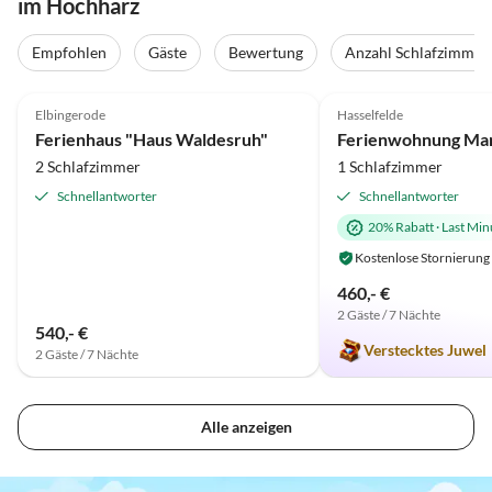
im Hochharz
Virtuelle
Tour
Empfohlen
Gäste
Bewertung
Anzahl Schlafzimmer
5.0
(41)
Top-Inserat
5.0
(37)
Elbingerode
Hasselfelde
Ferienhaus "Haus Waldesruh"
2 Schlafzimmer
1 Schlafzimmer
Schnellantworter
Schnellantworter
20% Rabatt
·
Last Min
Kostenlose Stornierung
460,- €
2 Gäste / 7 Nächte
540,- €
Verstecktes Juwel
2 Gäste / 7 Nächte
Alle anzeigen