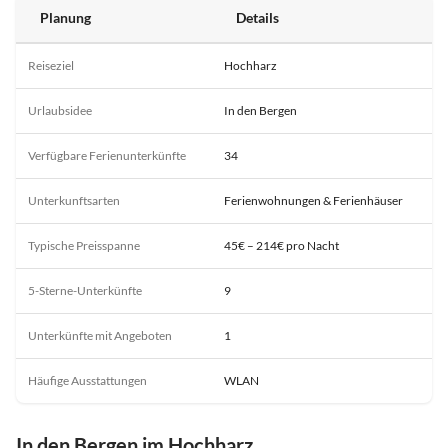
Planung
Details
Reiseziel
Hochharz
Urlaubsidee
In den Bergen
Verfügbare Ferienunterkünfte
34
Unterkunftsarten
Ferienwohnungen & Ferienhäuser
Typische Preisspanne
45€ – 214€ pro Nacht
5-Sterne-Unterkünfte
9
Unterkünfte mit Angeboten
1
Häufige Ausstattungen
WLAN
In den Bergen im Hochharz