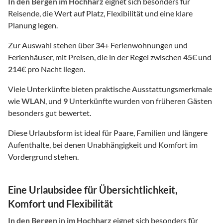
In den Bergen
im Hochharz
eignet sich besonders für
Reisende, die Wert auf Platz, Flexibilität und eine klare
Planung legen.
Zur Auswahl stehen über
34
+ Ferienwohnungen und
Ferienhäuser, mit Preisen, die in der Regel zwischen
45
€ und
214
€ pro Nacht liegen.
Viele Unterkünfte bieten praktische Ausstattungsmerkmale
wie
WLAN
, und
9
Unterkünfte wurden von früheren Gästen
besonders gut bewertet.
Diese Urlaubsform ist ideal für Paare, Familien und längere
Aufenthalte, bei denen Unabhängigkeit und Komfort im
Vordergrund stehen.
Eine Urlaubsidee für Übersichtlichkeit,
Komfort und Flexibilität
In den Bergen
in
im Hochharz
eignet sich besonders für