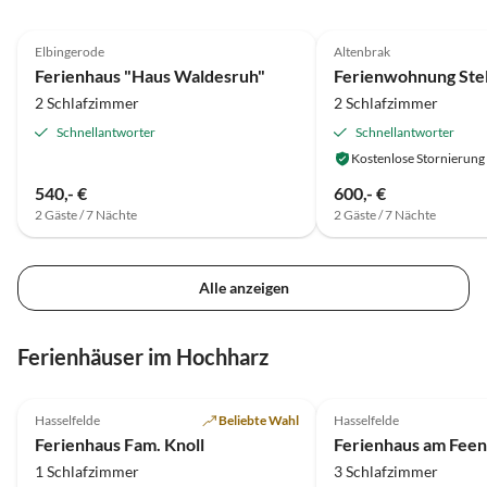
5.0
(41)
Top-Inserat
5.0
(15)
Elbingerode
Altenbrak
Ferienhaus "Haus Waldesruh"
Ferienwohnung Stel
2 Schlafzimmer
2 Schlafzimmer
Schnellantworter
Schnellantworter
Kostenlose Stornierung
540,- €
600,- €
2 Gäste / 7 Nächte
2 Gäste / 7 Nächte
Alle anzeigen
Ferienhäuser im Hochharz
5.0
(17)
5.0
(17)
Hasselfelde
Beliebte Wahl
Hasselfelde
Ferienhaus Fam. Knoll
Ferienhaus am Feen
1 Schlafzimmer
3 Schlafzimmer