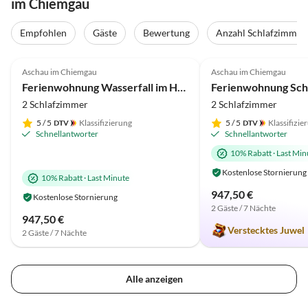
im Chiemgau
Virtuelle
Tour
Empfohlen
Gäste
Bewertung
Anzahl Schlafzimmer
5.0
(39)
Top-Inserat
4.9
(38)
Aschau im Chiemgau
Aschau im Chiemgau
Bergblick
Auszeichnung 2025
Ferienwohnung Wasserfall im Haus Waldwinkel
2 Schlafzimmer
2 Schlafzimmer
5
/ 5
Klassifizierung
5
/ 5
Klassifizie
Schnellantworter
Schnellantworter
10% Rabatt
·
Last Min
Kostenlose Stornierung
10% Rabatt
·
Last Minute
947,50 €
Kostenlose Stornierung
2 Gäste / 7 Nächte
947,50 €
Verstecktes Juwel
2 Gäste / 7 Nächte
Alle anzeigen