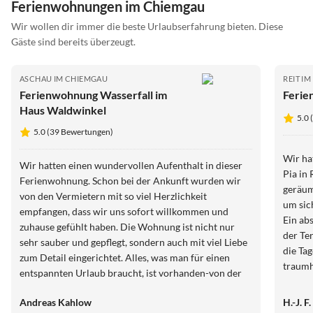
Ferienwohnungen im Chiemgau
Wir wollen dir immer die beste Urlaubserfahrung bieten. Diese
Gäste sind bereits überzeugt.
ASCHAU IM CHIEMGAU
REIT I
Ferienwohnung Wasserfall im
Ferien
Haus Waldwinkel
5.0
5.0 (39 Bewertungen)
Wir hat
Wir hatten einen wundervollen Aufenthalt in dieser
Pia in Reit im 
Ferienwohnung. Schon bei der Ankunft wurden wir
geräumi
von den Vermietern mit so viel Herzlichkeit
um sic
empfangen, dass wir uns sofort willkommen und
Ein absolu
zuhause gefühlt haben. Die Wohnung ist nicht nur
der Te
sehr sauber und gepflegt, sondern auch mit viel Liebe
die Ta
zum Detail eingerichtet. Alles, was man für einen
traumh
entspannten Urlaub braucht, ist vorhanden-von der
genauso 
Ausstattung bis hin zu den kleinen Extras, die den
hervor
Andreas Kahlow
H.-J. 
Aufenthalt besonders angenehm machen. Wir können
perfek