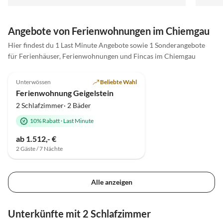
diese Unterkunft uneingeschränkt weiterempfehlen
Bergen. Für sportliche Aktivitäten wie Wand
und freuen uns schon jetzt auf ein Wiedersehen.
Mountai
Herzlichen Dank für alles! Nadine und Andreas
Angebote von Ferienwohnungen im Chiemgau
kommen
Villa P
Hier findest du 1 Last Minute Angebote sowie 1 Sonderangebote
Dank f
für Ferienhäuser, Ferienwohnungen und Fincas im Chiemgau
5.0
(1)
Unterwössen
Beliebte Wahl
Ferienwohnung Geigelstein
2 Schlafzimmer· 2 Bäder
10% Rabatt
·
Last Minute
ab 1.512,- €
2 Gäste / 7 Nächte
Alle anzeigen
Unterkünfte mit 2 Schlafzimmer