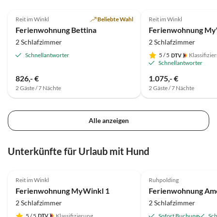
5.0
(9)
5.0
(7)
Reit im Winkl
Beliebte Wahl
Reit im Winkl
Ferienwohnung Bettina
Ferienwohnung My
2 Schlafzimmer
2 Schlafzimmer
Schnellantworter
5
/ 5
Klassifizie
Schnellantworter
826,- €
1.075,- €
2 Gäste / 7 Nächte
2 Gäste / 7 Nächte
Alle anzeigen
Unterkünfte für Urlaub mit Hund
5.0
(7)
Top-Inserat
Reit im Winkl
Ruhpolding
Ferienwohnung MyWinkl 1
Ferienwohnung Am
2 Schlafzimmer
2 Schlafzimmer
5
/ 5
Klassifizierung
Sofort Buchung
Sch