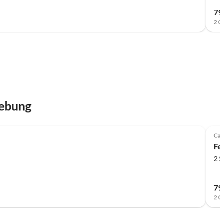
7
2 
gebung
Top-Inserat
Ca
F
2
7
2 