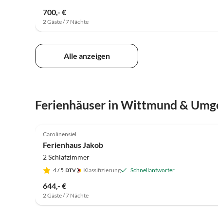
700,- €
2 Gäste / 7 Nächte
Alle anzeigen
Ferienhäuser in Wittmund & Um
4.9
(40)
Carolinensiel
Ferienhaus Jakob
2 Schlafzimmer
4
/ 5
Klassifizierung
Schnellantworter
644,- €
2 Gäste / 7 Nächte