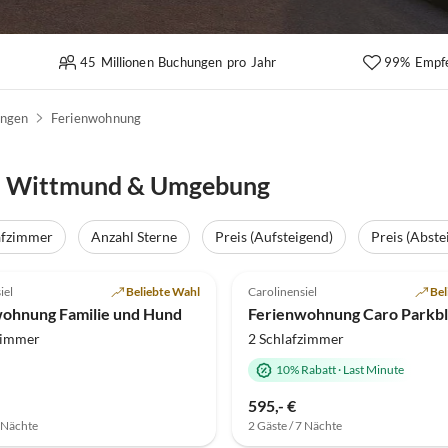
45 Millionen Buchungen pro Jahr
99% Empf
ungen
Ferienwohnung
n Wittmund & Umgebung
afzimmer
Anzahl Sterne
Preis (Aufsteigend)
Preis (Abste
(25)
Top-Inserat
4.9
(16)
iel
Beliebte Wahl
Carolinensiel
Bel
ohnung Familie und Hund
Ferienwohnung Caro Parkbl
zimmer
2 Schlafzimmer
10% Rabatt
·
Last Minute
595,- €
7 Nächte
2 Gäste / 7 Nächte