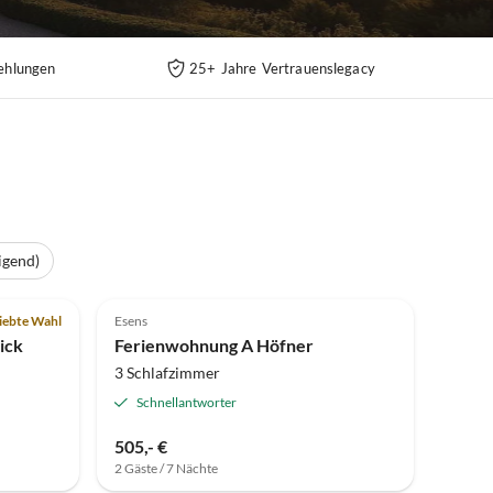
ehlungen
25+ Jahre Vertrauenslegacy
igend)
Top-Inserat
4.9
(3)
iebte Wahl
Esens
ick
Ferienwohnung A Höfner
3 Schlafzimmer
Schnellantworter
505,- €
2 Gäste / 7 Nächte