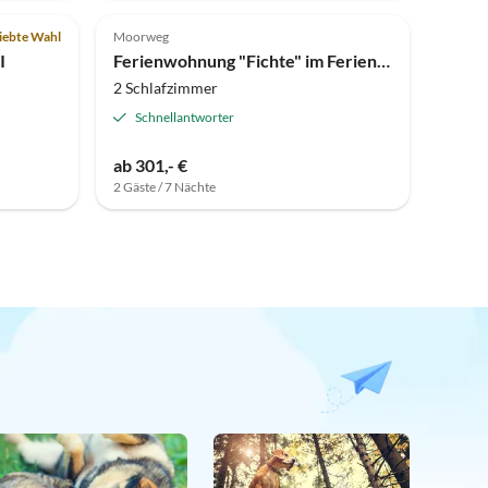
Top-Inserat
iebte Wahl
Moorweg
I
Ferienwohnung "Fichte" im Ferienhaus Coordes
2 Schlafzimmer
Schnellantworter
ab 301,- €
2 Gäste / 7 Nächte