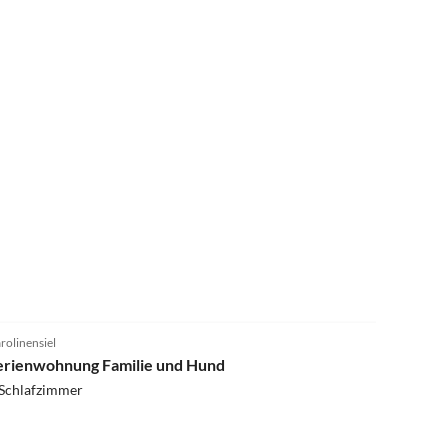
4.9
(25)
rolinensiel
erienwohnung Familie und Hund
 Schlafzimmer