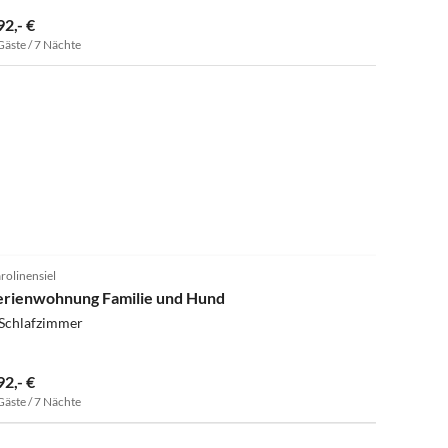
92,- €
Gäste / 7 Nächte
4.9
(25)
rolinensiel
erienwohnung Familie und Hund
 Schlafzimmer
92,- €
Gäste / 7 Nächte