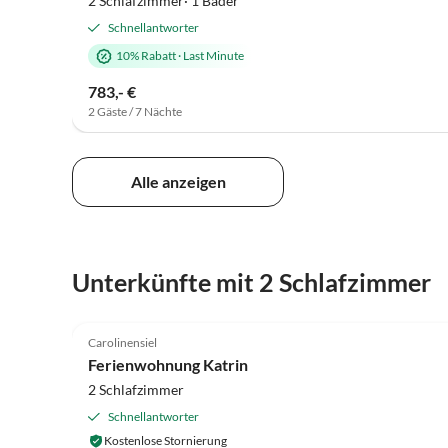
2 Schlafzimmer· 1 Bäder
Schnellantworter
10% Rabatt
·
Last Minute
783,- €
2 Gäste / 7 Nächte
Alle anzeigen
Unterkünfte mit 2 Schlafzimmer
5.0
(68)
Carolinensiel
Ferienwohnung Katrin
2 Schlafzimmer
Schnellantworter
Kostenlose Stornierung