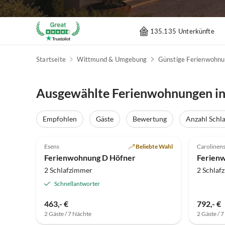
135.135 Unterkünfte
Startseite
Wittmund & Umgebung
Günstige Ferienwohn
Ausgewählte Ferienwohnungen i
Empfohlen
Gäste
Bewertung
Anzahl Schl
5.0
(37)
4.9
Esens
Beliebte Wahl
Carolinens
Ferienwohnung D Höfner
Ferienw
2 Schlafzimmer
2 Schlaf
Schnellantworter
463,- €
792,- €
2 Gäste / 7 Nächte
2 Gäste / 