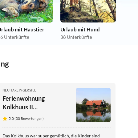
rlaub mit Haustier
Urlaub mit Hund
6 Unterkünfte
38 Unterkünfte
ung
NEUHARLINGERSIEL
Ferienwohnung
Kolkhuus II
Altharlingersiel
5.0 (30 Bewertungen)
Das Kolkhuus war super gemütlich, die Kinder sind