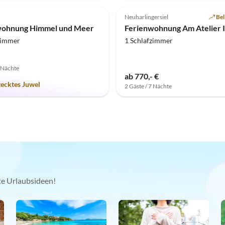
(1)
5.0
(1)
Neuharlingersiel
Bel
wohnung Himmel und Meer
Ferienwohnung Am Atelier I
zimmer
1 Schlafzimmer
7 Nächte
ab 770,- €
tecktes Juwel
2 Gäste / 7 Nächte
kte Urlaubsideen!