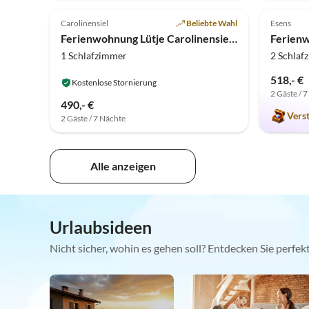
4.8
(3)
Top-Inserat
5.0
Carolinensiel
Beliebte Wahl
Esens
Ferienwohnung Lütje Carolinensiel Harlesiel
Ferien
1 Schlafzimmer
2 Schlaf
518,- €
Kostenlose Stornierung
2 Gäste / 
490,- €
Vers
2 Gäste / 7 Nächte
Alle anzeigen
Urlaubsideen
Nicht sicher, wohin es gehen soll? Entdecken Sie perfe