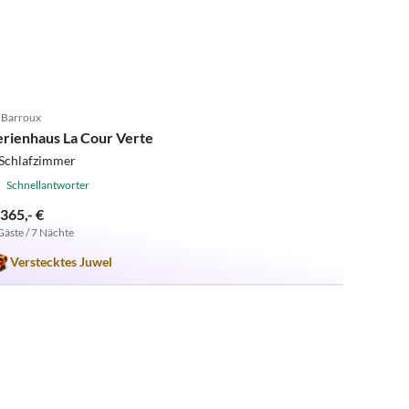
4.9
(6)
 Barroux
erienhaus La Cour Verte
 Schlafzimmer
Schnellantworter
.365,- €
Gäste / 7 Nächte
Verstecktes Juwel