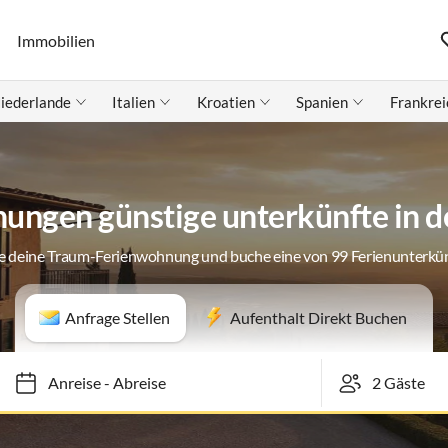
Immobilien
iederlande
Italien
Kroatien
Spanien
Frankrei
ungen günstige unterkünfte in d
e deine Traum-Ferienwohnung und buche eine von 99 Ferienunterkü
Anfrage Stellen
Aufenthalt Direkt Buchen
Anreise
-
Abreise