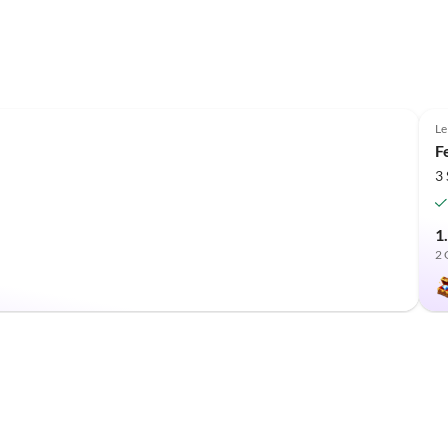
Le
F
3
1
2 