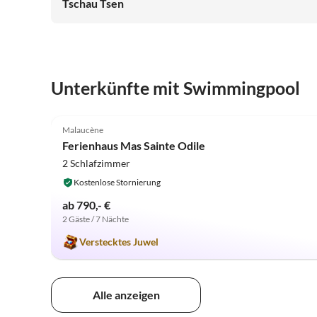
Tschau Tsen
Unterkünfte mit Swimmingpool
4.9
(20)
Malaucène
Ferienhaus Mas Sainte Odile
2 Schlafzimmer
Kostenlose Stornierung
ab 790,- €
2 Gäste / 7 Nächte
Verstecktes Juwel
Alle anzeigen