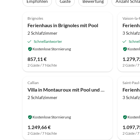
Empfohlen
Gäste
Bewertung
Anzahl Schl
4.3
(52)
4.1
Brignoles
Vaison-la
Ferienhaus in Brignoles mit Pool
2 Schlafzimmer
3 Schlaf
Schnellantworter
Schnel
Kostenlose Stornierung
Kostenl
857,11 €
1.279,7
2 Gäste / 7 Nächte
2 Gäste / 
4.6
(10)
2.9
Callian
Saint-Paul
Villa in Montauroux mit Pool und Hügelblick
2 Schlafzimmer
3 Schlaf
Kostenlose Stornierung
Kostenl
1.249,66 €
1.097,7
2 Gäste / 7 Nächte
2 Gäste / 