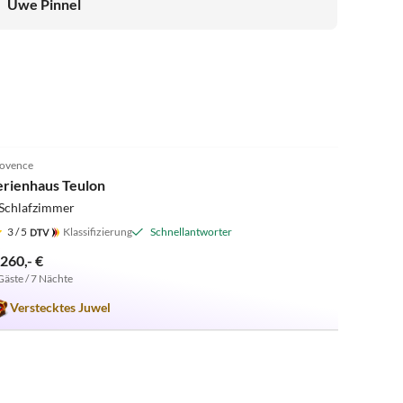
Uwe Pinnel
4.9
(9)
ovence
erienhaus Teulon
 Schlafzimmer
3
/ 5
Klassifizierung
Schnellantworter
.260,- €
Gäste / 7 Nächte
Verstecktes Juwel