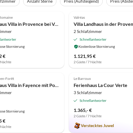
afzimmer
Anzahl Sterne
Preis (Aufsteigend)
Preis (Abste
(50)
4.3
(23)
-Romaine
Valréas
Ferienhaus Villa in Provence bei Vaison-la-Romaine
zimmer
2 Schlafzimmer
lantworter
Schnellantworter
ose Stornierung
Kostenlose Stornierung
2 €
1.121,95 €
7 Nächte
2 Gäste / 7 Nächte
(10)
4.9
(6)
-en-Forêt
Le Barroux
Ferienhaus Villa in Fayence mit Pool und Garten
Ferienhaus La Cour Verte
zimmer
3 Schlafzimmer
Schnellantworter
1.365,- €
ose Stornierung
2 Gäste / 7 Nächte
5 €
Verstecktes Juwel
7 Nächte