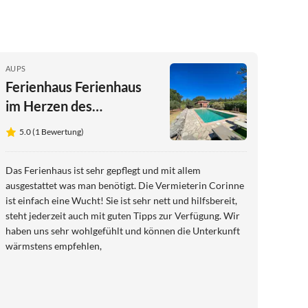
AUPS
Ferienhaus Ferienhaus
im Herzen des
Naturparks Verdon - 416
5.0 (1 Bewertung)
AUP
Das Ferienhaus ist sehr gepflegt und mit allem
ausgestattet was man benötigt. Die Vermieterin Corinne
ist einfach eine Wucht! Sie ist sehr nett und hilfsbereit,
steht jederzeit auch mit guten Tipps zur Verfügung. Wir
haben uns sehr wohlgefühlt und können die Unterkunft
wärmstens empfehlen,