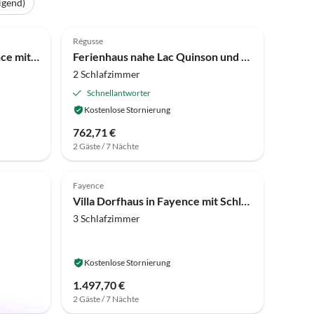
igend)
4.3
(15)
Régusse
Villa Landhaus in der Provence mit Garten
Ferienhaus nahe Lac Quinson und Moustiers
2 Schlafzimmer
Schnellantworter
Kostenlose Stornierung
762,71 €
2 Gäste / 7 Nächte
Top-Inserat
4.8
(2)
Fayence
Villa Dorfhaus in Fayence mit Schlossblick
3 Schlafzimmer
Kostenlose Stornierung
1.497,70 €
2 Gäste / 7 Nächte