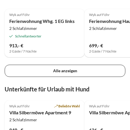
5.0
(8)
Top-Inserat
5.0
(5)
Wyk auf Föhr
Wyk auf Föhr
Ferienwohnung Whg. 1 EG links
Ferienwohnung Haus
2 Schlafzimmer
2 Schlafzimmer
Schnellantworter
913,- €
699,- €
2 Gäste / 7 Nächte
2 Gäste / 7 Nächte
Alle anzeigen
Unterkünfte für Urlaub mit Hund
5.0
(3)
5.0
(1)
Wyk auf Föhr
Beliebte Wahl
Wyk auf Föhr
Villa Silbermöwe Apartment 9
Villa Silbermöwe A
2 Schlafzimmer
849,- €
626,- €