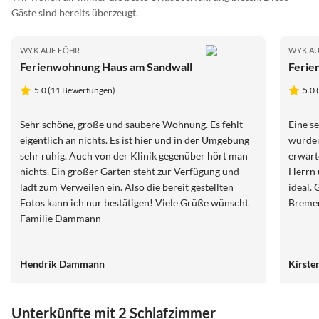
Gäste sind bereits überzeugt.
WYK AUF FÖHR
WYK AU
Ferienwohnung Haus am Sandwall
Ferie
5.0 (11 Bewertungen)
5.0 
Sehr schöne, große und saubere Wohnung. Es fehlt
Eine s
eigentlich an nichts. Es ist hier und in der Umgebung
wurden
sehr ruhig. Auch von der Klinik gegenüber hört man
erwart
nichts. Ein großer Garten steht zur Verfügung und
Herrn 
lädt zum Verweilen ein. Also die bereit gestellten
ideal.
Fotos kann ich nur bestätigen! Viele Grüße wünscht
Bremen
Familie Dammann
Hendrik Dammann
Kirste
Unterkünfte mit 2 Schlafzimmer