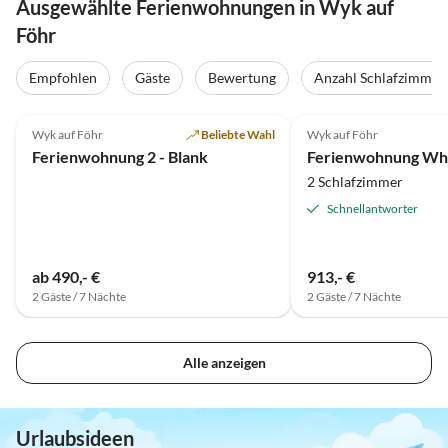
Ausgewählte Ferienwohnungen in Wyk auf
Föhr
Empfohlen
Gäste
Bewertung
Anzahl Schlafzimmer
4.9
(9)
Top-Inserat
5.0
(8)
Wyk auf Föhr
Beliebte Wahl
Wyk auf Föhr
Ferienwohnung 2 - Blank
Ferienwohnung Whg.
2 Schlafzimmer
Schnellantworter
ab 490,- €
913,- €
2 Gäste / 7 Nächte
2 Gäste / 7 Nächte
Alle anzeigen
Urlaubsideen