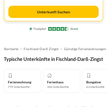
Unterkunft Suchen
Startseite
Fischland-Darß-Zingst
Günstige Ferienwohnungen
Typische Unterkünfte in Fischland-Darß-Zingst
Ferienwohnung
Ferienhaus
Bungalow
779
Unterkünfte
104
Unterkünfte
6
Unterkünfte