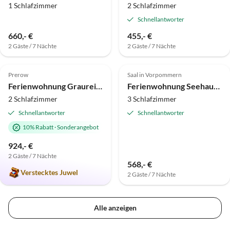
1 Schlafzimmer
2 Schlafzimmer
Schnellantworter
660,- €
455,- €
2 Gäste / 7 Nächte
2 Gäste / 7 Nächte
5.0
(1)
Top-Inserat
5.0
(1)
Top-Inserat
Prerow
Saal in Vorpommern
Hundefreundlich
Ferienwohnung Graureiher
Ferienwohnung Seehaus-Saal, Wohnung 7
2 Schlafzimmer
3 Schlafzimmer
Schnellantworter
Schnellantworter
10% Rabatt
·
Sonderangebot
924,- €
2 Gäste / 7 Nächte
568,- €
Verstecktes Juwel
2 Gäste / 7 Nächte
Alle anzeigen