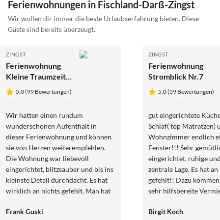
Ferienwohnungen in Fischland-Darß-Zingst
Wir wollen dir immer die beste Urlaubserfahrung bieten. Diese
Gäste sind bereits überzeugt.
ZINGST
ZINGST
Ferienwohnung
Ferienwohnung
Kleine Traumzeit
Stromblick Nr.7
Zingst
5.0 (99 Bewertungen)
5.0 (59 Bewertungen)
Wir hatten einen rundum
gut eingerichtete Küche
wunderschönen Aufenthalt in
Schlaf( top Matratzen) und
dieser Ferienwohnung und können
Wohnzimmer endlich ei
sie von Herzen weiterempfehlen.
Fenster!!! Sehr gemütli
Die Wohnung war liebevoll
eingerichtet, ruhige un
eingerichtet, blitzsauber und bis ins
zentrale Lage. Es hat an
kleinste Detail durchdacht. Es hat
gefehlt!! Dazu kommen
wirklich an nichts gefehlt. Man hat
sehr hilfsbereite Vermie
sofort gemerkt, wie viel Wert die
rundum sorglos Paket.
Frank Guski
Birgit Koch
Gastgeber darauf legen, dass sich
wieder gerne!!