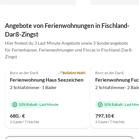
ihre Gäste wohlfühlen. Die
Ausstattung ließ keine Wünsche
offen, die Atmosphäre war
gemütlich und wir haben uns vom
Angebote von Ferienwohnungen in Fischland-
ersten Moment an wie zu Hause
Darß-Zingst
gefühlt. Auch die Lage war ideal
und hat unseren Urlaub perfekt
Hier findest du 3 Last Minute Angebote sowie 3 Sonderangebote
abgerundet. Vielen Dank für die
für Ferienhäuser, Ferienwohnungen und Fincas in Fischland-Darß-
herzliche Gastfreundschaft - wir
Zingst
5.0
(6)
5.0
(6)
kommen sehr gerne wieder.
Born an der Darß
Beliebte Wahl
Born an der Darß
Ferienwohnung Haus Seezeichen
Ferienwohnung Fu
2 Schlafzimmer· 1 Bäder
2 Schlafzimmer· 2 Bäd
10% Rabatt
·
Last Minute
10% Rabatt
·
Last Min
680,- €
797,10 €
2 Gäste / 7 Nächte
2 Gäste / 7 Nächte