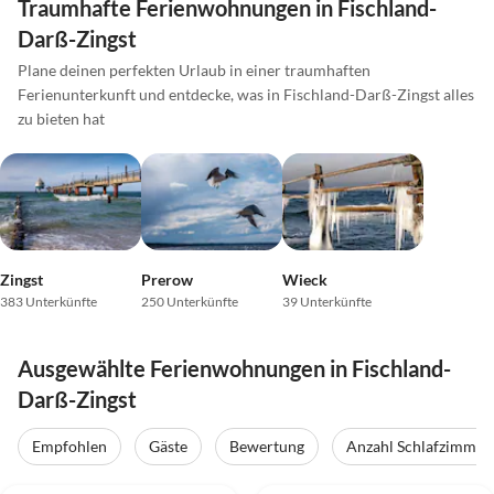
Traumhafte Ferienwohnungen in Fischland-
Darß-Zingst
Plane deinen perfekten Urlaub in einer traumhaften
Ferienunterkunft und entdecke, was in Fischland-Darß-Zingst alles
zu bieten hat
Zingst
Prerow
Wieck
383 Unterkünfte
250 Unterkünfte
39 Unterkünfte
Ausgewählte Ferienwohnungen in Fischland-
Darß-Zingst
Empfohlen
Gäste
Bewertung
Anzahl Schlafzimmer
5.0
(48)
Top-Inserat
4.9
(9)
Top-Inserat