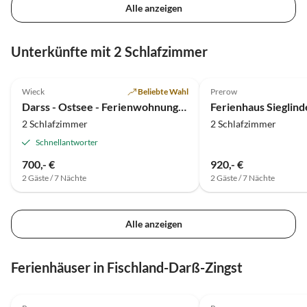
Alle anzeigen
Unterkünfte mit 2 Schlafzimmer
5.0
(48)
Top-Inserat
5.0
(3)
Wieck
Beliebte Wahl
Prerow
Darss - Ostsee - Ferienwohnung in Wieck
Ferienhaus Sieglind
2 Schlafzimmer
2 Schlafzimmer
Schnellantworter
700,- €
920,- €
2 Gäste / 7 Nächte
2 Gäste / 7 Nächte
Alle anzeigen
Ferienhäuser in Fischland-Darß-Zingst
4.9
(48)
5.0
(3)