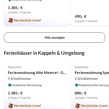
1.385,- €
2 Gäste / 7 Nächte
490,- €
Verstecktes Juwel
2 Gäste / 7 Nächte
Alle anzeigen
Ferienhäuser in Kappeln & Umgebung
4.9
(14)
Top-Inserat
5.0
(12)
Rabenholz
Rabenholz
Hundefreundlich
Ferienwohnung Alte Meierei - Gut Priesholz
3 Schlafzimmer
2 Schlafzimmer
Kostenlose Stornierung
Kostenlose Stornierung
1.385,- €
880,- €
2 Gäste / 7 Nächte
2 Gäste / 7 Nächte
Verstecktes Juwel
Verstecktes Juwel