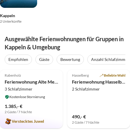
Kappeln
2 Unterkünfte
Ausgewählte Ferienwohnungen für Gruppen in
Kappeln & Umgebung
Empfohlen
Gäste
Bewertung
Anzahl Schlafzimmer
4.9
(14)
Top-Inserat
4.8
(13)
Rabenholz
Hasselberg
Beliebte Wahl
Hundefreundlich
Ferienwohnung Alte Meierei - Gut Priesholz
Ferienwohnung Hasselberg an Ostsee und Schlei
3 Schlafzimmer
2 Schlafzimmer
Kostenlose Stornierung
1.385,- €
2 Gäste / 7 Nächte
490,- €
Verstecktes Juwel
2 Gäste / 7 Nächte
5.0
(12)
Top-Inserat
5.0
(6)