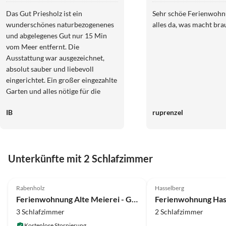
Das Gut Priesholz ist ein
Sehr schöe Ferienwohnu
wunderschönes naturbezogenenes
alles da, was macht bra
und abgelegenes Gut nur 15 Min
vom Meer entfernt. Die
Ausstattung war ausgezeichnet,
absolut sauber und liebevoll
eingerichtet. Ein großer eingezahlte
Garten und alles nötige für die
Hunde waren ebenfalls vorhanden.
IB
ruprenzel
Sehr freundliche Gastgeber. 5/5
Sternen!
Unterkünfte mit 2 Schlafzimmer
4.9
(14)
Top-Inserat
4.8
(13)
Rabenholz
Hasselberg
Hundefreundlich
Ferienwohnung Alte Meierei - Gut Priesholz
3 Schlafzimmer
2 Schlafzimmer
Kostenlose Stornierung