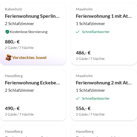
Rabenholz
Maasholm
Ferienwohnung Sperlingslust - Gut Priesholz
Ferienwohnung 1 mit Atelier-Schleiblick
2 Schlafzimmer
1 Schlafzimmer
Kostenlose Stornierung
Schnellantworter
880,- €
2 Gäste / 7 Nächte
486,- €
Verstecktes Juwel
2 Gäste / 7 Nächte
4.8
(2)
5.0
(2)
Hasselberg
Maasholm
Ferienwohnung Eckeberg mit Balkon
Ferienwohnung 2 mit Atelier-Schleiblick
2 Schlafzimmer
1 Schlafzimmer
Schnellantworter
490,- €
556,- €
2 Gäste / 7 Nächte
2 Gäste / 7 Nächte
Hasselberg
Hasselberg