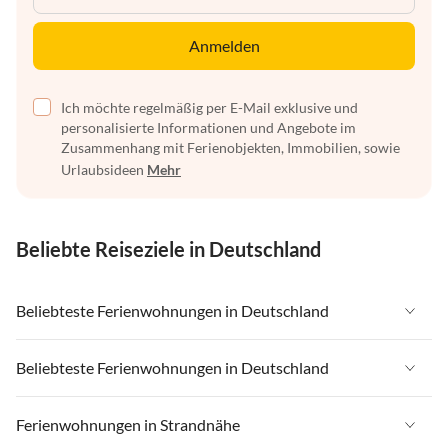
Anmelden
Ich möchte regelmäßig per E-Mail exklusive und
personalisierte Informationen und Angebote im
Zusammenhang mit Ferienobjekten, Immobilien, sowie
Urlaubsideen
Mehr
Beliebte Reiseziele in Deutschland
Beliebteste Ferienwohnungen in Deutschland
Ferienwohnungen in Deutschland
Beliebteste Ferienwohnungen in Deutschland
Ferienwohnungen in Ostsee
Ferienwohnungen in Deutschland
Ferienwohnungen in Strandnähe
Ferienwohnungen in Nordsee