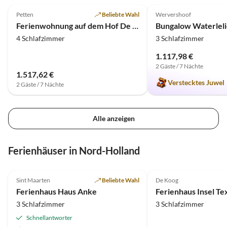
Petten
Beliebte Wahl
Wervershoof
Ferienwohnung auf dem Hof De Hoenderhave
4 Schlafzimmer
3 Schlafzimmer
1.117,98 €
2 Gäste / 7 Nächte
1.517,62 €
Verstecktes Juwel
2 Gäste / 7 Nächte
Alle anzeigen
Ferienhäuser in Nord-Holland
4.8
(6)
5.0
(1)
Sint Maarten
Beliebte Wahl
De Koog
Strandurlaub
Ferienhaus Haus Anke
3 Schlafzimmer
3 Schlafzimmer
Schnellantworter