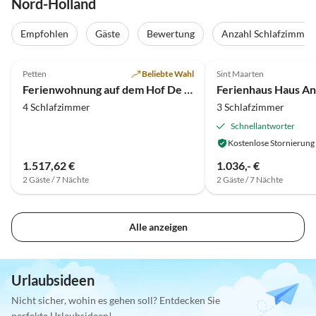
Nord-Holland
Empfohlen
Gäste
Bewertung
Anzahl Schlafzimmer
4.9
(7)
4.8
(6)
Petten
Beliebte Wahl
Sint Maarten
Strandurlaub
Ferienwohnung auf dem Hof De Hoenderhave
Ferienhaus Haus A
4 Schlafzimmer
3 Schlafzimmer
Schnellantworter
Kostenlose Stornierung
1.517,62 €
1.036,- €
2 Gäste / 7 Nächte
2 Gäste / 7 Nächte
Alle anzeigen
Urlaubsideen
Nicht sicher, wohin es gehen soll? Entdecken Sie
perfekte Urlaubsideen!