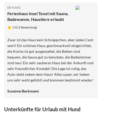
DE KOOG
Ferienhaus Insel Texel mit Sauna,
Badewanne, Haustiere erlaubt
5.0 (1 Bewertung)
Zwar ist das Haus kein Schnäppchen, aber jeden Cent
wert! Ein schönes Haus, geschmackvoll eingerichtet,
die Küche ist gut ausgestattet, die Betten sind
bequem, die Sauna gut zu benutzen, die Badezimmer
sind neu! Ein sehr sauberes Haus bei der Ankunft und
sehr freundlicher Kontakt! Die Lage ist ruhig, das
Auto steht neben dem Haus! Alles super, wir haben
uns sehr wohl gefühlt und kommen bestimmt wieder!
Schön das wir unsere beiden kleinen Hunde
Susanne Beckmann
mitnehmen konnten!
Unterkünfte für Urlaub mit Hund
4.9
(7)
5.0
(2)