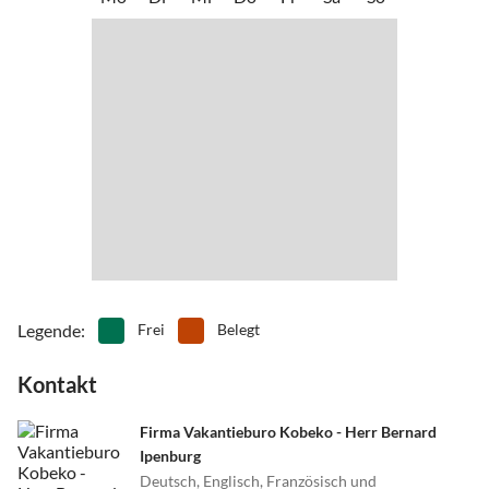
•
Wandern
•
Wassersport
•
Wattwandern
•
Weinprobe
•
Windsurfen
Legende
:
Frei
Belegt
Kontakt
Firma Vakantieburo Kobeko - Herr Bernard
Ipenburg
Deutsch, Englisch, Französisch und