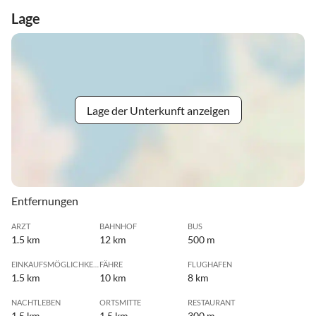
Lage
Lage der Unterkunft anzeigen
Entfernungen
ARZT
BAHNHOF
BUS
1.5 km
12 km
500 m
EINKAUFSMÖGLICHKEIT
FÄHRE
FLUGHAFEN
1.5 km
10 km
8 km
NACHTLEBEN
ORTSMITTE
RESTAURANT
1.5 km
1.5 km
300 m