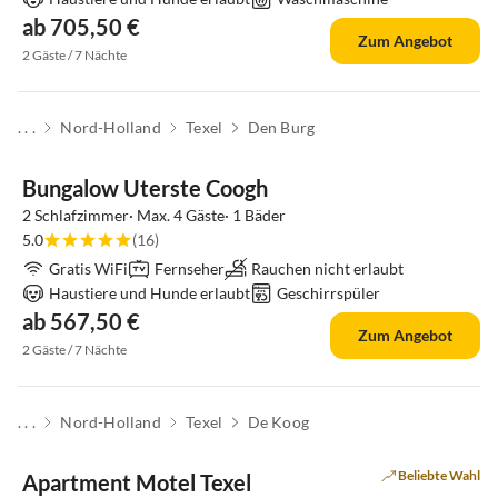
ab 705,50 €
Zum Angebot
2 Gäste / 7 Nächte
. . .
Nord-Holland
Texel
Den Burg
Bungalow Uterste Coogh
2 Schlafzimmer· Max. 4 Gäste· 1 Bäder
5.0
(16)
Gratis WiFi
Fernseher
Rauchen nicht erlaubt
Haustiere und Hunde erlaubt
Geschirrspüler
ab 567,50 €
Zum Angebot
2 Gäste / 7 Nächte
. . .
Nord-Holland
Texel
De Koog
Beliebte Wahl
Apartment Motel Texel