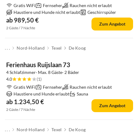
Gratis WiFi
Fernseher
Rauchen nicht erlaubt
Haustiere und Hunde nicht erlaubt
Geschirrspüler
ab 989,50 €
Zum Angebot
2 Gäste / 7 Nächte
. . .
Nord-Holland
Texel
De Koog
Top-Inserat
Ferienhaus Ruijslaan 73
4 Schlafzimmer· Max. 8 Gäste· 2 Bäder
4.0
(1)
Gratis WiFi
Fernseher
Rauchen nicht erlaubt
Haustiere und Hunde erlaubt
Sauna
ab 1.234,50 €
Zum Angebot
2 Gäste / 7 Nächte
. . .
Nord-Holland
Texel
De Koog