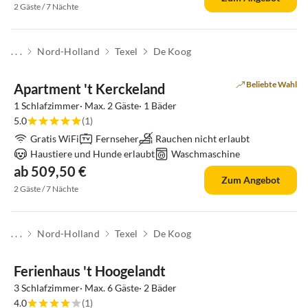
2 Gäste / 7 Nächte
. . .
Nord-Holland
Texel
De Koog
Beliebte Wahl
Apartment 't Kerckeland
1 Schlafzimmer· Max. 2 Gäste· 1 Bäder
5.0
(1)
Gratis WiFi
Fernseher
Rauchen nicht erlaubt
Haustiere und Hunde erlaubt
Waschmaschine
ab 509,50 €
Zum Angebot
2 Gäste / 7 Nächte
. . .
Nord-Holland
Texel
De Koog
Top-Inserat
Ferienhaus 't Hoogelandt
3 Schlafzimmer· Max. 6 Gäste· 2 Bäder
4.0
(1)