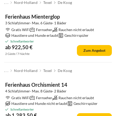
. . .
Nord-Holland
Texel
De Koog
Ferienhaus Mienterglop
3 Schlafzimmer· Max. 6 Gäste· 1 Bäder
Gratis WiFi
Fernseher
Rauchen nicht erlaubt
Haustiere und Hunde erlaubt
Geschirrspüler
Schnellantworter
ab 922,50 €
Zum Angebot
2 Gäste / 7 Nächte
. . .
Nord-Holland
Texel
De Koog
Top-Inserat
Ferienhaus Orchismient 14
4 Schlafzimmer· Max. 8 Gäste· 2 Bäder
Gratis WiFi
Fernseher
Rauchen nicht erlaubt
Haustiere und Hunde nicht erlaubt
Geschirrspüler
Schnellantworter
ab 1.283,50 €