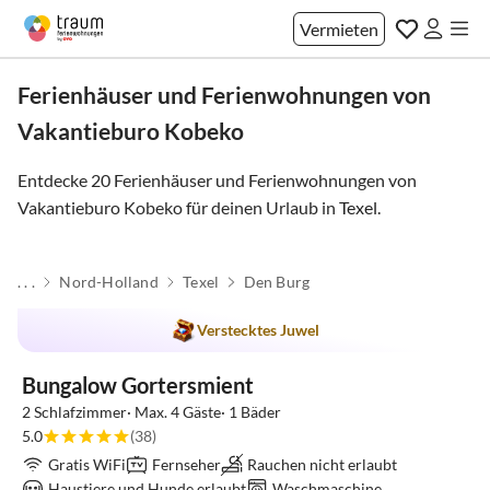
Vermieten
Ferienhäuser und Ferienwohnungen von
Vakantieburo Kobeko
Entdecke 20 Ferienhäuser und Ferienwohnungen von
Vakantieburo Kobeko für deinen Urlaub in
Texel
.
. . .
Nord-Holland
Texel
Den Burg
Verstecktes Juwel
Bungalow Gortersmient
2 Schlafzimmer· Max. 4 Gäste· 1 Bäder
5.0
(38)
Gratis WiFi
Fernseher
Rauchen nicht erlaubt
Haustiere und Hunde erlaubt
Waschmaschine