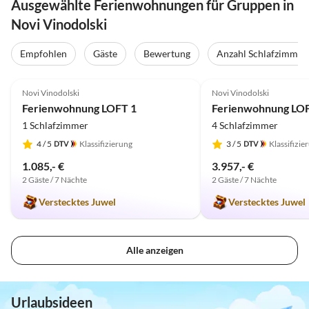
Ausgewählte Ferienwohnungen für Gruppen in
Novi Vinodolski
Empfohlen
Gäste
Bewertung
Anzahl Schlafzimmer
5.0
(5)
5.0
(4)
Novi Vinodolski
Novi Vinodolski
Ferienwohnung LOFT 1
Ferienwohnung LOF
1 Schlafzimmer
4 Schlafzimmer
4
/ 5
Klassifizierung
3
/ 5
Klassifizie
1.085,- €
3.957,- €
2 Gäste / 7 Nächte
2 Gäste / 7 Nächte
Verstecktes Juwel
Verstecktes Juwel
Alle anzeigen
Urlaubsideen