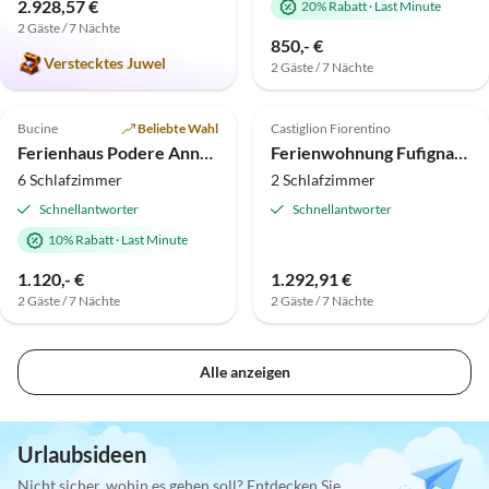
2.928,57 €
20% Rabatt
·
Last Minute
2 Gäste / 7 Nächte
850,- €
Verstecktes Juwel
2 Gäste / 7 Nächte
Top-Inserat
Top-Inserat
Bucine
Beliebte Wahl
Castiglion Fiorentino
Ferienhaus Podere Annamaria
Ferienwohnung Fufignano
6 Schlafzimmer
2 Schlafzimmer
Schnellantworter
Schnellantworter
10% Rabatt
·
Last Minute
1.120,- €
1.292,91 €
2 Gäste / 7 Nächte
2 Gäste / 7 Nächte
Alle anzeigen
Urlaubsideen
Nicht sicher, wohin es gehen soll? Entdecken Sie