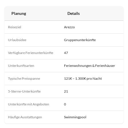
Planung
Details
Reiseziel
Arezzo
Urlaubsidee
Gruppenunterkünfte
Verfügbare Ferienunterkünfte
47
Unterkunftsarten
Ferienwohnungen & Ferienhäuser
Typische Preisspanne
121€ – 1.300€ pro Nacht
5-Sterne-Unterkünfte
21
Unterkünfte mit Angeboten
0
Häufige Ausstattungen
Swimmingpool