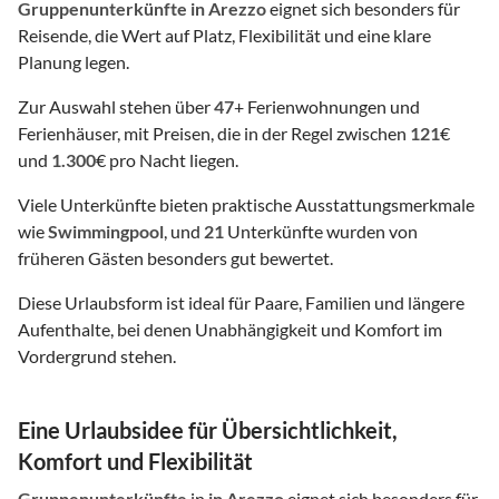
Gruppenunterkünfte
in Arezzo
eignet sich besonders für
Reisende, die Wert auf Platz, Flexibilität und eine klare
Planung legen.
Zur Auswahl stehen über
47
+ Ferienwohnungen und
Ferienhäuser, mit Preisen, die in der Regel zwischen
121
€
und
1.300
€ pro Nacht liegen.
Viele Unterkünfte bieten praktische Ausstattungsmerkmale
wie
Swimmingpool
, und
21
Unterkünfte wurden von
früheren Gästen besonders gut bewertet.
Diese Urlaubsform ist ideal für Paare, Familien und längere
Aufenthalte, bei denen Unabhängigkeit und Komfort im
Vordergrund stehen.
Eine Urlaubsidee für Übersichtlichkeit,
Komfort und Flexibilität
Gruppenunterkünfte
in
in Arezzo
eignet sich besonders für