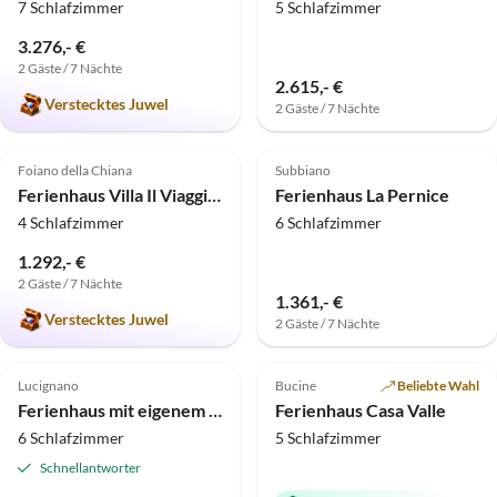
7 Schlafzimmer
5 Schlafzimmer
3.276,- €
2 Gäste / 7 Nächte
2.615,- €
Verstecktes Juwel
2 Gäste / 7 Nächte
5.0
(2)
5.0
(1)
Foiano della Chiana
Subbiano
Ferienhaus Villa Il Viaggiolo
Ferienhaus La Pernice
4 Schlafzimmer
6 Schlafzimmer
1.292,- €
2 Gäste / 7 Nächte
1.361,- €
Verstecktes Juwel
2 Gäste / 7 Nächte
5.0
(1)
Top-Inserat
Lucignano
Bucine
Beliebte Wahl
Ferienhaus mit eigenem Pool
Ferienhaus Casa Valle
6 Schlafzimmer
5 Schlafzimmer
Schnellantworter