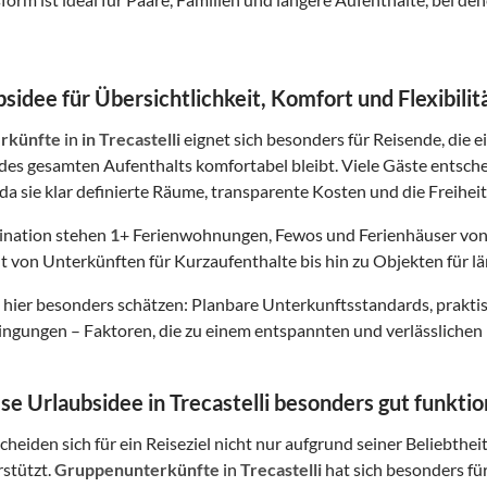
sidee für Übersichtlichkeit, Komfort und Flexibilit
rkünfte
in
in Trecastelli
eignet sich besonders für Reisende, die e
es gesamten Aufenthalts komfortabel bleibt. Viele Gäste entsch
da sie klar definierte Räume, transparente Kosten und die Freiheit
tination stehen
1
+ Ferienwohnungen, Fewos und Ferienhäuser von
t von Unterkünften für Kurzaufenthalte bis hin zu Objekten für lä
hier besonders schätzen: Planbare Unterkunftsstandards, prakt
gungen – Faktoren, die zu einem entspannten und verlässlichen 
e Urlaubsidee in Trecastelli besonders gut funktio
heiden sich für ein Reiseziel nicht nur aufgrund seiner Beliebthei
rstützt.
Gruppenunterkünfte
in
Trecastelli
hat sich besonders fü