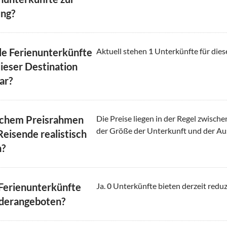
ng?
le Ferienunterkünfte
Aktuell stehen
1
Unterkünfte für dies
dieser Destination
ar?
lchem Preisrahmen
Die Preise liegen in der Regel zwisch
der Größe der Unterkunft und der Au
Reisende realistisch
n?
 Ferienunterkünfte
Ja.
0
Unterkünfte bieten derzeit reduz
derangeboten?