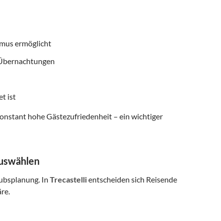
smus ermöglicht
f Übernachtungen
t ist
onstant hohe Gästezufriedenheit – ein wichtiger
auswählen
aubsplanung. In
Trecastelli
entscheiden sich Reisende
re.