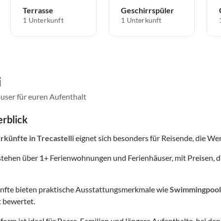
Terrasse
Geschirrspüler
1 Unterkunft
1 Unterkunft
i
user für euren Aufenthalt
rblick
rkünfte
in Trecastelli
eignet sich besonders für Reisende, die Wert
stehen über
1
+ Ferienwohnungen und Ferienhäuser, mit Preisen, d
nfte bieten praktische Ausstattungsmerkmale wie
Swimmingpool
 bewertet.
form ist ideal für Paare, Familien und längere Aufenthalte, bei