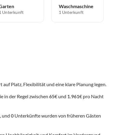
Garten
Waschmaschine
1 Unterkunft
1 Unterkunft
 auf Platz, Flexibilität und eine klare Planung legen.
ie in der Regel zwischen
65
€ und
1.961
€ pro Nacht
, und
0
Unterkünfte wurden von früheren Gästen
 denen Unabhängigkeit und Komfort im Vordergrund