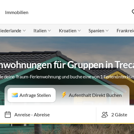
Immobilien
iederlande
Italien
Kroatien
Spanien
Frankrei
nwohnungen für Gruppen in Treca
de deine Traum-Ferienwohnung und buche eine von 1 Ferienunterkün
Anfrage Stellen
Aufenthalt Direkt Buchen
Anreise
-
Abreise