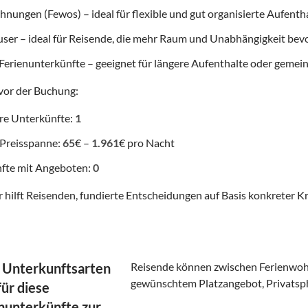
nungen (Fewos) – ideal für flexible und gut organisierte Aufenth
user – ideal für Reisende, die mehr Raum und Unabhängigkeit be
Ferienunterkünfte – geeignet für längere Aufenthalte oder gemei
vor der Buchung:
re Unterkünfte:
1
 Preisspanne:
65
€ –
1.961
€ pro Nacht
fte mit Angeboten:
0
 hilft Reisenden, fundierte Entscheidungen auf Basis konkreter Kr
 Unterkunftsarten
Reisende können zwischen Ferienwoh
gewünschtem Platzangebot, Privatsp
für diese
unterkünfte zur