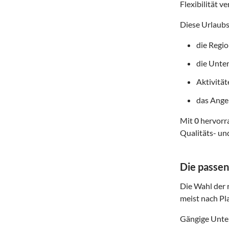
Flexibilität v
Diese Urlaubs
die Regi
die Unte
Aktivitä
das Angeb
Mit
0
hervorra
Qualitäts- un
Die passen
Die Wahl der r
meist nach Pl
Gängige Unter