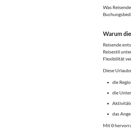
Was Reisende 
Buchungsbedin
Warum dies
Reisende entsc
Reisestil unte
Flexibilität v
Diese Urlaubs
die Regi
die Unte
Aktivitä
das Angeb
Mit
0
hervorra