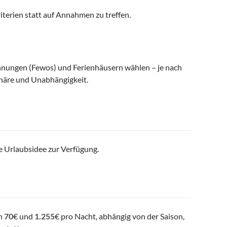
iterien statt auf Annahmen zu treffen.
nungen (Fewos) und Ferienhäusern wählen – je nach
häre und Unabhängigkeit.
e Urlaubsidee zur Verfügung.
en
70
€ und
1.255
€ pro Nacht, abhängig von der Saison,