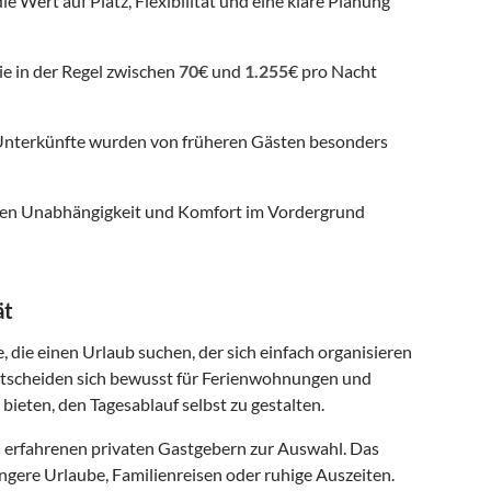
ie Wert auf Platz, Flexibilität und eine klare Planung
ie in der Regel zwischen
70
€ und
1.255
€ pro Nacht
nterkünfte wurden von früheren Gästen besonders
 denen Unabhängigkeit und Komfort im Vordergrund
ät
, die einen Urlaub suchen, der sich einfach organisieren
entscheiden sich bewusst für Ferienwohnungen und
 bieten, den Tagesablauf selbst zu gestalten.
 erfahrenen privaten Gastgebern zur Auswahl. Das
ngere Urlaube, Familienreisen oder ruhige Auszeiten.