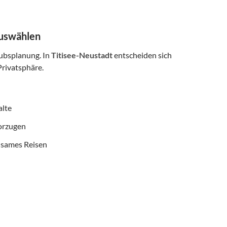
auswählen
aubsplanung. In
Titisee-Neustadt
entscheiden sich
rivatsphäre.
alte
vorzugen
nsames Reisen