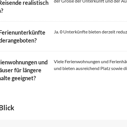
der Größe der Unterkunft und der Au
Reisende realistisch
n?
 Ferienunterkünfte
Ja.
0
Unterkünfte bieten derzeit reduz
derangeboten?
rienwohnungen und
Viele Ferienwohnungen und Ferienhäus
und bieten ausreichend Platz sowie di
äuser für längere
alte geeignet?
Blick