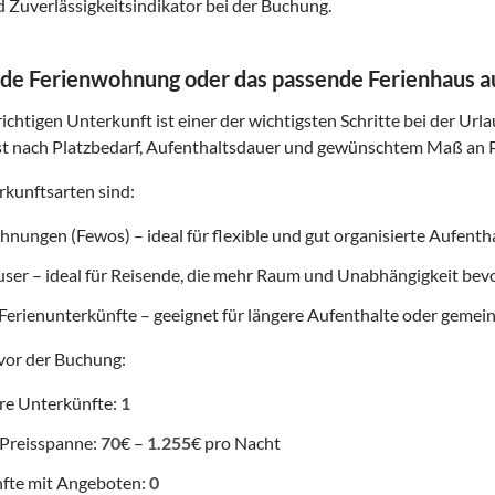
d Zuverlässigkeitsindikator bei der Buchung.
de Ferienwohnung oder das passende Ferienhaus 
ichtigen Unterkunft ist einer der wichtigsten Schritte bei der Url
t nach Platzbedarf, Aufenthaltsdauer und gewünschtem Maß an P
kunftsarten sind:
nungen (Fewos) – ideal für flexible und gut organisierte Aufenth
user – ideal für Reisende, die mehr Raum und Unabhängigkeit be
Ferienunterkünfte – geeignet für längere Aufenthalte oder gemei
vor der Buchung:
re Unterkünfte:
1
 Preisspanne:
70
€ –
1.255
€ pro Nacht
fte mit Angeboten:
0