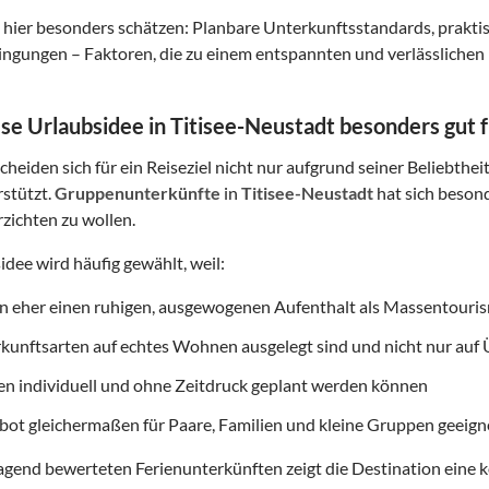
hier besonders schätzen: Planbare Unterkunftsstandards, prakt
gungen – Faktoren, die zu einem entspannten und verlässlichen 
e Urlaubsidee in Titisee-Neustadt besonders gut f
heiden sich für ein Reiseziel nicht nur aufgrund seiner Beliebthei
rstützt.
Gruppenunterkünfte
in
Titisee-Neustadt
hat sich besond
erzichten zu wollen.
idee wird häufig gewählt, weil:
on eher einen ruhigen, ausgewogenen Aufenthalt als Massentouri
rkunftsarten auf echtes Wohnen ausgelegt sind und nicht nur au
ten individuell und ohne Zeitdruck geplant werden können
ot gleichermaßen für Paare, Familien und kleine Gruppen geeigne
gend bewerteten Ferienunterkünften zeigt die Destination eine k