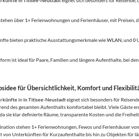
rkünfte
in Titisee-Neustadt
eignet sich besonders für Reisende, d
stehen über
1
+ Ferienwohnungen und Ferienhäuser, mit Preisen, d
nfte bieten praktische Ausstattungsmerkmale wie
WLAN
, und
0
U
form ist ideal für Paare, Familien und längere Aufenthalte, bei
sidee für Übersichtlichkeit, Komfort und Flexibilit
rkünfte
in
in Titisee-Neustadt
eignet sich besonders für Reisende
rend des gesamten Aufenthalts komfortabel bleibt. Viele Gäste 
da sie klar definierte Räume, transparente Kosten und die Freiheit
tination stehen
1
+ Ferienwohnungen, Fewos und Ferienhäuser von
t von Unterkünften für Kurzaufenthalte bis hin zu Objekten für lä