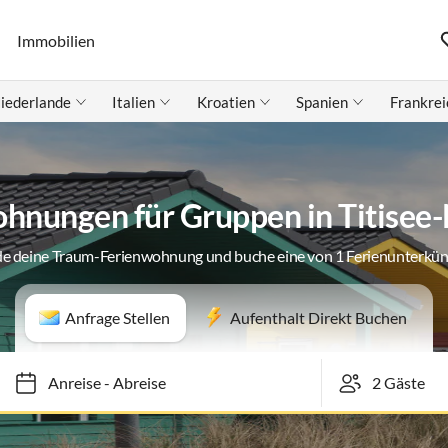
Immobilien
iederlande
Italien
Kroatien
Spanien
Frankrei
hnungen für Gruppen in Titisee
de deine Traum-Ferienwohnung und buche eine von 1 Ferienunterkün
Anfrage Stellen
Aufenthalt Direkt Buchen
Anreise
-
Abreise