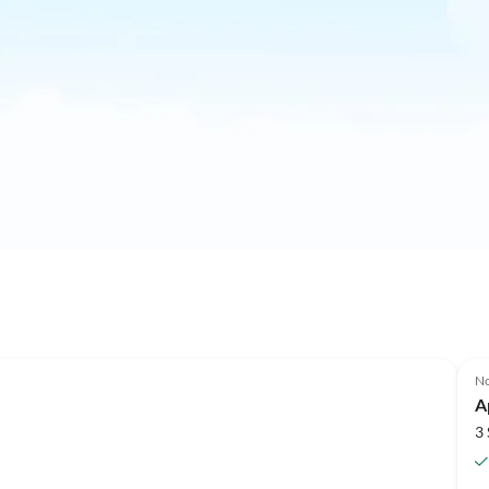
N
A
3