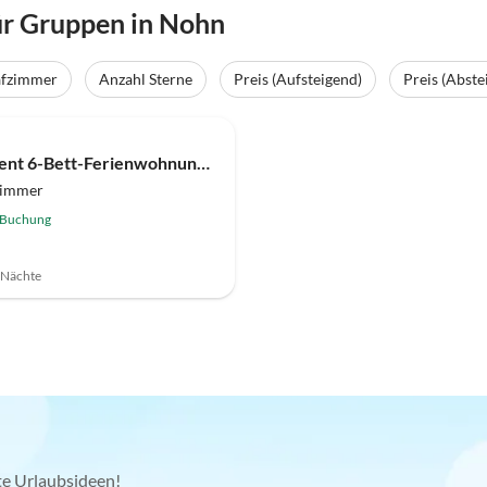
r Gruppen in Nohn
afzimmer
Anzahl Sterne
Preis (Aufsteigend)
Preis (Abste
Apartment 6-Bett-Ferienwohnung Kapelle
zimmer
 Buchung
7 Nächte
kte Urlaubsideen!