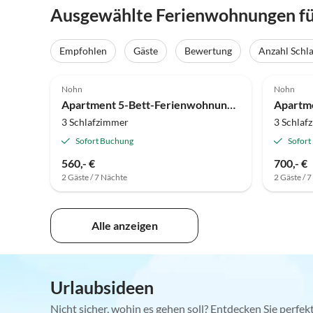
Ausgewählte Ferienwohnungen fü
Empfohlen
Gäste
Bewertung
Anzahl Schl
Nohn
Nohn
Apartment 5-Bett-Ferienwohnung Ahbach
3 Schlafzimmer
3 Schlaf
Sofort Buchung
Sofort
560,- €
700,- €
2 Gäste / 7 Nächte
2 Gäste / 
Alle anzeigen
Urlaubsideen
Nicht sicher, wohin es gehen soll? Entdecken Sie perfe