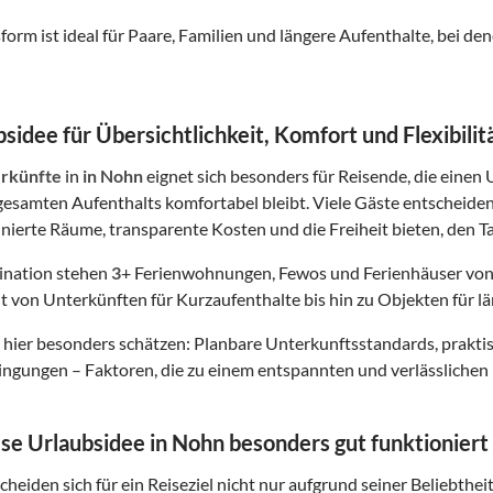
form ist ideal für Paare, Familien und längere Aufenthalte, bei
sidee für Übersichtlichkeit, Komfort und Flexibilit
rkünfte
in
in Nohn
eignet sich besonders für Reisende, die einen 
esamten Aufenthalts komfortabel bleibt. Viele Gäste entscheide
finierte Räume, transparente Kosten und die Freiheit bieten, den Ta
tination stehen
3
+ Ferienwohnungen, Fewos und Ferienhäuser von
t von Unterkünften für Kurzaufenthalte bis hin zu Objekten für lä
hier besonders schätzen: Planbare Unterkunftsstandards, prakt
gungen – Faktoren, die zu einem entspannten und verlässlichen 
e Urlaubsidee in Nohn besonders gut funktioniert
heiden sich für ein Reiseziel nicht nur aufgrund seiner Beliebthei