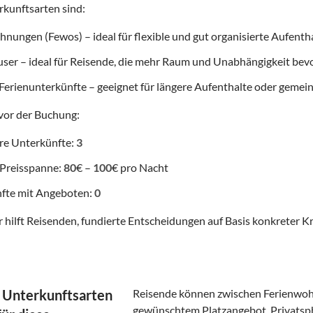
kunftsarten sind:
nungen (Fewos) – ideal für flexible und gut organisierte Aufenth
user – ideal für Reisende, die mehr Raum und Unabhängigkeit be
Ferienunterkünfte – geeignet für längere Aufenthalte oder gemei
vor der Buchung:
re Unterkünfte:
3
 Preisspanne:
80
€ –
100
€ pro Nacht
fte mit Angeboten:
0
 hilft Reisenden, fundierte Entscheidungen auf Basis konkreter Kr
 Unterkunftsarten
Reisende können zwischen Ferienwoh
gewünschtem Platzangebot, Privatsp