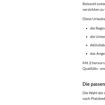
Reisestil unte
verzichten zu 
Diese Urlaubs
die Regi
die Unte
Aktivitä
das Angeb
Mit
2
hervorra
Qualitäts- un
Die passen
Die Wahl der r
nach Platzbed