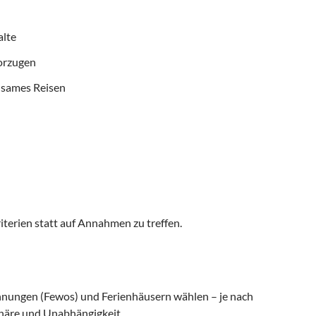
alte
vorzugen
nsames Reisen
iterien statt auf Annahmen zu treffen.
nungen (Fewos) und Ferienhäusern wählen – je nach
häre und Unabhängigkeit.