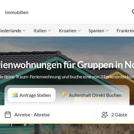
Immobilien
iederlande
Italien
Kroatien
Spanien
Frankrei
rienwohnungen für Gruppen in N
de deine Traum-Ferienwohnung und buche eine von 3 Ferienunterkün
Anfrage Stellen
Aufenthalt Direkt Buchen
Anreise
-
Abreise