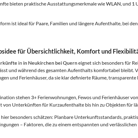
nfte bieten praktische Ausstattungsmerkmale wie
WLAN
, und
1
U
form ist ideal für Paare, Familien und längere Aufenthalte, bei
sidee für Übersichtlichkeit, Komfort und Flexibilit
rkünfte
in
in Neukirchen bei Quern
eignet sich besonders für Rei
lässt und während des gesamten Aufenthalts komfortabel bleibt. V
en und Ferienhäuser, da sie klar definierte Räume, transparente K
tination stehen
3
+ Ferienwohnungen, Fewos und Ferienhäuser von
t von Unterkünften für Kurzaufenthalte bis hin zu Objekten für lä
hier besonders schätzen: Planbare Unterkunftsstandards, prakt
gungen – Faktoren, die zu einem entspannten und verlässlichen 