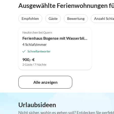
Ausgewählte Ferienwohnungen fü
Empfohlen
Gäste
Bewertung
Anzahl Schl
5.0
(8)
Neukirchen bei Quern
Ferienhaus Bogense mit Wasserblick
4 Schlafzimmer
Schnellantworter
900,- €
2 Gäste / 7 Nächte
Alle anzeigen
Urlaubsideen
Nicht sicher, wohin es gehen soll? Entdecken Sie perfe