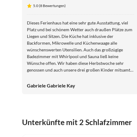
5.0 (8 Bewertungen)
Dieses Ferienhaus hat eine sehr gute Ausstattung, viel
Platz und bei schönem Wetter auch draußen Plätze zum
Liegen und Sitzen. Die Küche hat inklusive der
Backformen, Mikrowelle und Küchenwaage alle
wünschenswerten Utensilien. Auch das großzügige
Badezimmer mit Whirlpool und Sauna ließ keine
Wünsche offen. Wir haben diese Herbstwoche sehr
genossen und auch unsere drei großen Kinder mitsamt
Großmutter konnten sich, wenn gewünscht
zurückziehen oder aber im großen Wohnzimmer- und
Gabriele Gabriele Kay
Küchenbereich die gemeinsame Zeit genießen.
Unterkünfte mit 2 Schlafzimmer
5.0
(8)