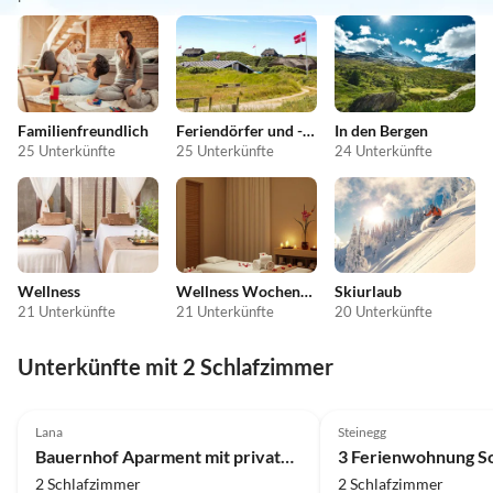
Familienfreundlich
Feriendörfer und -anlagen
In den Bergen
25 Unterkünfte
25 Unterkünfte
24 Unterkünfte
Wellness
Wellness Wochenende
Skiurlaub
21 Unterkünfte
21 Unterkünfte
20 Unterkünfte
Unterkünfte mit 2 Schlafzimmer
5.0
(15)
5.0
(4)
Lana
Steinegg
Bauernhof Aparment mit privatem Whirlpool
3 Ferienwohnung S
2 Schlafzimmer
2 Schlafzimmer