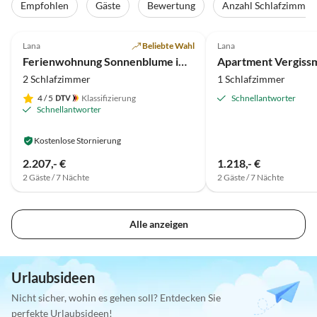
Empfohlen
Gäste
Bewertung
Anzahl Schlafzimmer
5.0
(17)
5.0
(8)
Lana
Beliebte Wahl
Lana
Ferienwohnung Sonnenblume im Vitalhof -Niederhof
2 Schlafzimmer
1 Schlafzimmer
4
/ 5
Klassifizierung
Schnellantworter
Schnellantworter
Kostenlose Stornierung
2.207,- €
1.218,- €
2 Gäste / 7 Nächte
2 Gäste / 7 Nächte
Alle anzeigen
Urlaubsideen
Nicht sicher, wohin es gehen soll? Entdecken Sie
perfekte Urlaubsideen!