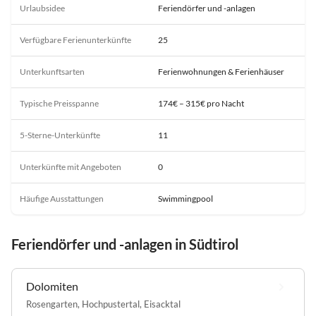
Urlaubsidee
Feriendörfer und -anlagen
Verfügbare Ferienunterkünfte
25
Unterkunftsarten
Ferienwohnungen & Ferienhäuser
Typische Preisspanne
174€ – 315€ pro Nacht
5-Sterne-Unterkünfte
11
Unterkünfte mit Angeboten
0
Häufige Ausstattungen
Swimmingpool
Feriendörfer und -anlagen in Südtirol
Dolomiten
Rosengarten
,
Hochpustertal
,
Eisacktal