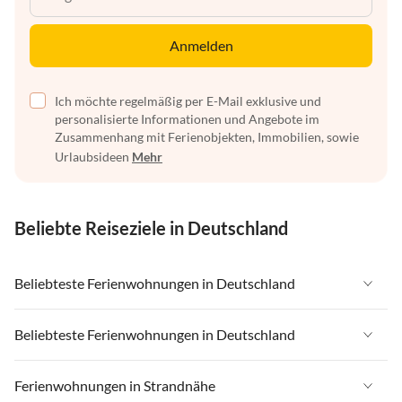
Anmelden
Ich möchte regelmäßig per E-Mail exklusive und
personalisierte Informationen und Angebote im
Zusammenhang mit Ferienobjekten, Immobilien, sowie
Urlaubsideen
Mehr
Beliebte Reiseziele in Deutschland
Beliebteste Ferienwohnungen in Deutschland
Ferienwohnungen in Deutschland
Beliebteste Ferienwohnungen in Deutschland
Ferienwohnungen in Ostsee
Ferienwohnungen in Deutschland
Ferienwohnungen in Strandnähe
Ferienwohnungen in Nordsee