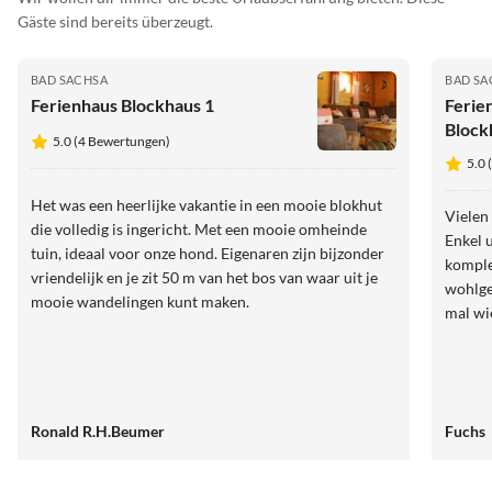
Gäste sind bereits überzeugt.
BAD SACHSA
BAD SA
Ferienhaus Blockhaus 1
Ferie
Block
5.0 (4 Bewertungen)
5.0 
Het was een heerlijke vakantie in een mooie blokhut
Vielen
die volledig is ingericht. Met een mooie omheinde
Enkel 
tuin, ideaal voor onze hond. Eigenaren zijn bijzonder
komple
vriendelijk en je zit 50 m van het bos van waar uit je
wohlge
mooie wandelingen kunt maken.
mal wi
Ronald R.H.Beumer
Fuchs