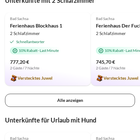
Unterkünfte mit 2 Schlafzimmer
5.0
(4)
5.0
(2)
Bad Sachsa
Bad Sachsa
Ferienhaus Blockhaus 1
2 Schlafzimmer
2 Schlafzimmer
Schnellantworter
10% Rabatt
·
Last Minute
10% Rabatt
·
Last Min
777,20 €
745,70 €
2 Gäste / 7 Nächte
2 Gäste / 7 Nächte
Verstecktes Juwel
Verstecktes Juwel
Alle anzeigen
Unterkünfte für Urlaub mit Hund
5.0
(4)
5.0
(2)
Bad Sachsa
Bad Sachsa