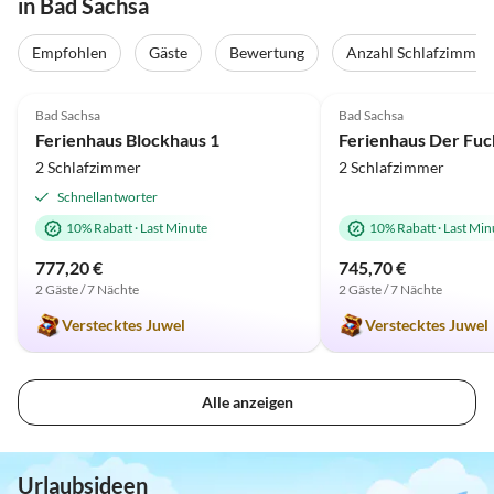
in Bad Sachsa
Empfohlen
Gäste
Bewertung
Anzahl Schlafzimmer
5.0
(4)
5.0
(2)
Bad Sachsa
Bad Sachsa
Ferienhaus Blockhaus 1
2 Schlafzimmer
2 Schlafzimmer
Schnellantworter
10% Rabatt
·
Last Minute
10% Rabatt
·
Last Min
777,20 €
745,70 €
2 Gäste / 7 Nächte
2 Gäste / 7 Nächte
Verstecktes Juwel
Verstecktes Juwel
Alle anzeigen
Urlaubsideen