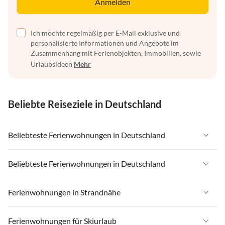
Anmelden
Ich möchte regelmäßig per E-Mail exklusive und
personalisierte Informationen und Angebote im
Zusammenhang mit Ferienobjekten, Immobilien, sowie
Urlaubsideen
Mehr
Beliebte Reiseziele in Deutschland
Beliebteste Ferienwohnungen in Deutschland
Ferienwohnungen in Deutschland
Beliebteste Ferienwohnungen in Deutschland
Ferienwohnungen in Ostsee
Ferienwohnungen in Deutschland
Ferienwohnungen in Strandnähe
Ferienwohnungen in Nordsee
Ferienwohnungen in Ostsee
Ferienwohnungen in Schleswig-Holstein
Ferienwohnungen in Strandnähe in Deutschland
Ferienwohnungen für Skiurlaub