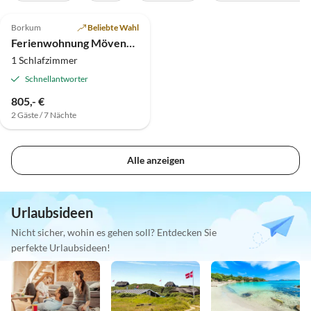
4.9
(36)
Borkum
Beliebte Wahl
Ferienwohnung Mövennest 2; Nr.27
1 Schlafzimmer
Schnellantworter
805,- €
2 Gäste / 7 Nächte
Alle anzeigen
Urlaubsideen
Nicht sicher, wohin es gehen soll? Entdecken Sie
perfekte Urlaubsideen!