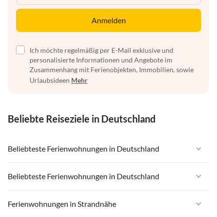
Anmelden
Ich möchte regelmäßig per E-Mail exklusive und
personalisierte Informationen und Angebote im
Zusammenhang mit Ferienobjekten, Immobilien, sowie
Urlaubsideen
Mehr
Beliebte Reiseziele in Deutschland
Beliebteste Ferienwohnungen in Deutschland
Ferienwohnungen in Deutschland
Beliebteste Ferienwohnungen in Deutschland
Ferienwohnungen in Ostsee
Ferienwohnungen in Deutschland
Ferienwohnungen in Strandnähe
Ferienwohnungen in Nordsee