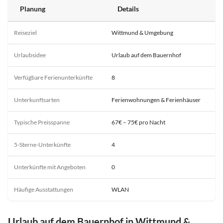
Planung
Details
Reiseziel
Wittmund & Umgebung
Urlaubsidee
Urlaub auf dem Bauernhof
Verfügbare Ferienunterkünfte
8
Unterkunftsarten
Ferienwohnungen & Ferienhäuser
Typische Preisspanne
67€ – 75€ pro Nacht
5-Sterne-Unterkünfte
4
Unterkünfte mit Angeboten
0
Häufige Ausstattungen
WLAN
Urlaub auf dem Bauernhof in Wittmund &