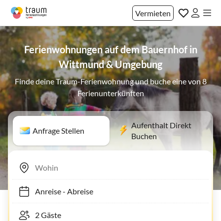
Vermieten
Ferienwohnungen auf dem Bauernhof in
Wittmund & Umgebung
Finde deine Traum-Ferienwohnung und buche eine von 8
Ferienunterkünften
Aufenthalt Direkt
Anfrage Stellen
Buchen
Anreise
-
Abreise