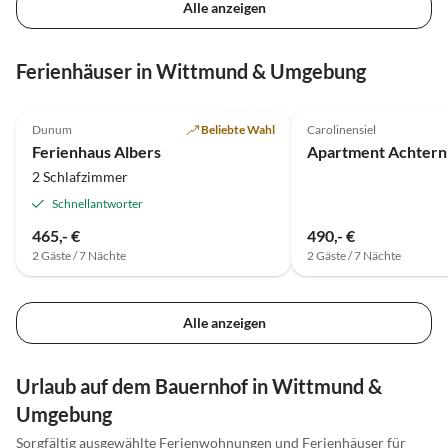
Alle anzeigen
Ferienhäuser in Wittmund & Umgebung
4.7
(11)
Top-Inserat
4.9
(3)
Dunum
Beliebte Wahl
Carolinensiel
Ferienhaus Albers
Apartment Achtern
2 Schlafzimmer
Schnellantworter
465,- €
490,- €
2 Gäste / 7 Nächte
2 Gäste / 7 Nächte
Alle anzeigen
Urlaub auf dem Bauernhof in Wittmund &
Umgebung
Sorgfältig ausgewählte Ferienwohnungen und Ferienhäuser für