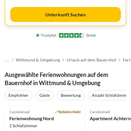
Unterkunft Suchen
. . .
Wittmund & Umgebung
Urlaub auf dem Bauernhof
Fer
Ausgewählte Ferienwohnungen auf dem
Bauernhof in Wittmund & Umgebung
Empfohlen
Gäste
Bewertung
Anzahl Schlafzimmer
4.8
(4)
4.9
(3)
Carolinensiel
Beliebte Wahl
Carolinensiel
Ferienwohnung Nord
Apartment Achtern
2 Schlafzimmer