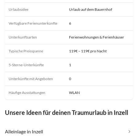
Urlaubsidee
Urlaub auf dem Bauernhof
Verfügbare Ferienunterkünfte
6
Unterkunftsarten
Ferienwohnungen & Ferienhäuser
Typische Preisspanne
119€ – 119€ pro Nacht
5-Sterne-Unterkünfte
1
Unterkünfte mit Angeboten
0
Häufige Ausstattungen
WLAN
Unsere Ideen für deinen Traumurlaub in Inzell
Alleinlage in Inzell