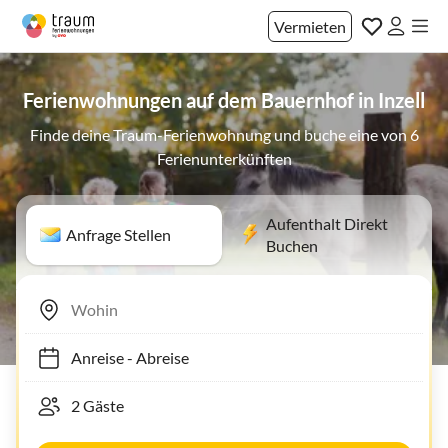
Vermieten
Ferienwohnungen auf dem Bauernhof in Inzell
Finde deine Traum-Ferienwohnung und buche eine von 6
Ferienunterkünften
Aufenthalt Direkt
Anfrage Stellen
Buchen
Anreise
-
Abreise