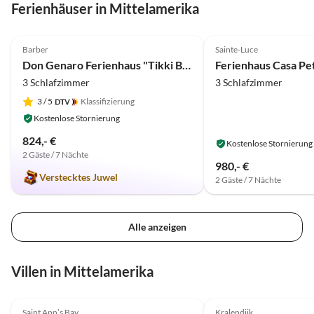
Ferienhäuser in Mittelamerika
5.0
(14)
Barber
Sainte-Luce
Don Genaro Ferienhaus "Tikki Balu"
Ferienhaus Casa Pet
3 Schlafzimmer
3 Schlafzimmer
3
/ 5
Klassifizierung
Kostenlose Stornierung
824,- €
Kostenlose Stornierung
2 Gäste / 7 Nächte
980,- €
Verstecktes Juwel
2 Gäste / 7 Nächte
Alle anzeigen
Villen in Mittelamerika
5.0
(2)
Saint Ann’s Bay
Kralendijk