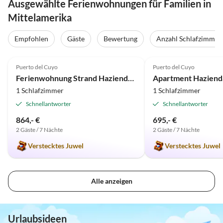
Ausgewählte Ferienwohnungen für Familien in
Mittelamerika
Empfohlen
Gäste
Bewertung
Anzahl Schlafzimmer
5.0
(26)
5.0
(16)
Puerto del Cuyo
Puerto del Cuyo
Ferienwohnung Strand Hazienda del Cuyo
Apartment Hazienda
1 Schlafzimmer
1 Schlafzimmer
Schnellantworter
Schnellantworter
864,- €
695,- €
2 Gäste / 7 Nächte
2 Gäste / 7 Nächte
Verstecktes Juwel
Verstecktes Juwel
Alle anzeigen
Urlaubsideen