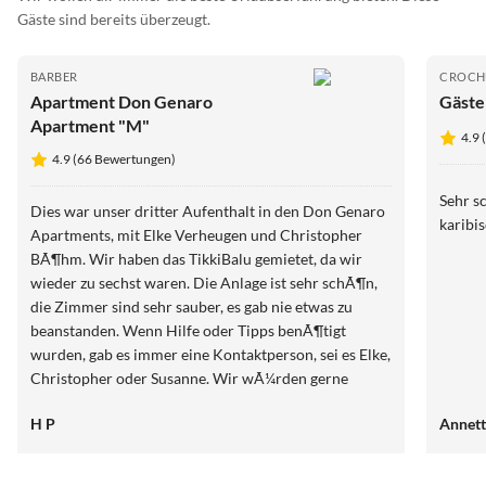
Gäste sind bereits überzeugt.
BARBER
CROCH
Apartment Don Genaro
Gäste
Apartment "M"
4.9 
4.9 (66 Bewertungen)
Sehr s
Dies war unser dritter Aufenthalt in den Don Genaro
karibis
Apartments, mit Elke Verheugen und Christopher
BÃ¶hm. Wir haben das TikkiBalu gemietet, da wir
wieder zu sechst waren. Die Anlage ist sehr schÃ¶n,
die Zimmer sind sehr sauber, es gab nie etwas zu
beanstanden. Wenn Hilfe oder Tipps benÃ¶tigt
wurden, gab es immer eine Kontaktperson, sei es Elke,
Christopher oder Susanne. Wir wÃ¼rden gerne
wiederkommen. Heinz und Manuela Potzmann
H P
Annet