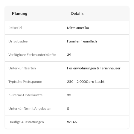
Planung
Details
Reiseziel
Mittelamerika
Urlaubsidee
Familienfreundlich
Verfügbare Ferienunterkünfte
39
Unterkunftsarten
Ferienwohnungen & Ferienhäuser
Typische Preisspanne
25€ – 2.000€ pro Nacht
5-Sterne-Unterkünfte
33
Unterkünfte mit Angeboten
0
Häufige Ausstattungen
WLAN