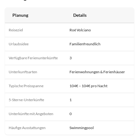
Planung
Details
Reiseziel
Roé Volciano
Urlaubsidee
Familienfreundlich
Verfügbare Ferienunterkünfte
3
Unterkunftsarten
Ferienwohnungen & Ferienhäuser
Typische Preisspanne
104€ – 104€ pro Nacht
5-Sterne-Unterkünfte
1
Unterkünfte mit Angeboten
0
Häufige Ausstattungen
Swimmingpool