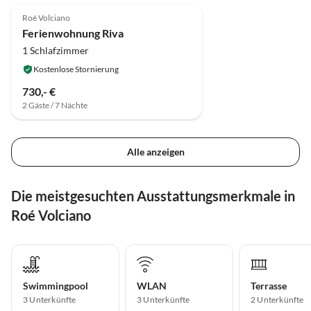
Roé Volciano
Ferienwohnung Riva
1 Schlafzimmer
Kostenlose Stornierung
730,- €
2 Gäste / 7 Nächte
Alle anzeigen
Die meistgesuchten Ausstattungsmerkmale in
Roé Volciano
Swimmingpool
WLAN
Terrasse
3 Unterkünfte
3 Unterkünfte
2 Unterkünfte