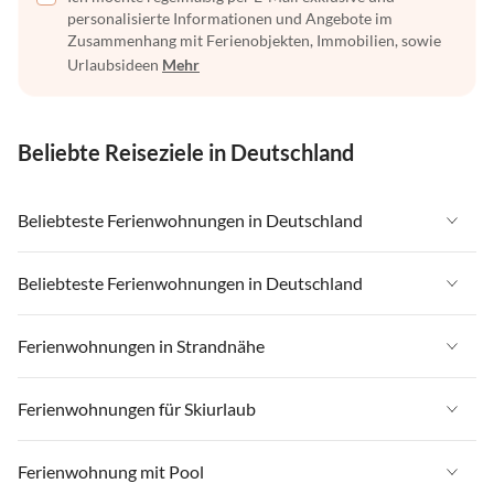
personalisierte Informationen und Angebote im
Zusammenhang mit Ferienobjekten, Immobilien, sowie
Urlaubsideen
Mehr
Beliebte Reiseziele in Deutschland
Beliebteste Ferienwohnungen in Deutschland
Ferienwohnungen in Deutschland
Beliebteste Ferienwohnungen in Deutschland
Ferienwohnungen in Ostsee
Ferienwohnungen in Deutschland
Ferienwohnungen in Strandnähe
Ferienwohnungen in Nordsee
Ferienwohnungen in Ostsee
Ferienwohnungen in Schleswig-Holstein
Ferienwohnungen in Strandnähe in Deutschland
Ferienwohnungen für Skiurlaub
Ferienwohnungen in Nordsee
Ferienwohnungen in Mecklenburg-Vorpommern
Ferienwohnungen in Strandnähe in Ostsee
Ferienwohnungen in Schleswig-Holstein
Ferienwohnungen für Skiurlaub in Deutschland
Ferienwohnung mit Pool
Ferienwohnungen in Niedersachsen
Ferienwohnungen in Strandnähe in Nordsee