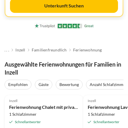
Unterkunft Suchen
. . .
Inzell
Familienfreundlich
Ferienwohnung
Ausgewählte Ferienwohnungen für Familien in
Inzell
Empfohlen
Gäste
Bewertung
Anzahl Schlafzimmer
4.9
(14)
5.0
(5)
Inzell
Inzell
Ferienwohnung Chalet mit privatem Spa
1 Schlafzimmer
1 Schlafzimmer
Schnellantworter
Schnellantworter