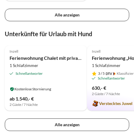
Alle anzeigen
Unterkünfte für Urlaub mit Hund
4.9
(14)
5.0
(1)
Inzell
Inzell
Ferienwohnung Chalet mit privatem Spa
1 Schlafzimmer
1 Schlafzimmer
Schnellantworter
3
/ 5
Klassifizie
Schnellantworter
630,- €
Kostenlose Stornierung
2 Gäste / 7 Nächte
ab 1.540,- €
Verstecktes Juwel
2 Gäste / 7 Nächte
Alle anzeigen