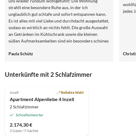
uns wieder rundum wohlgefühlt! Die Wohnung
wohlfü
strahlt eine besondere Ruhe aus, in der ich
jedes 
unglaublich gut schlafe und sofort entspannen kann.
Es ist alles mit viel Liebe und durchdacht ausgestattet,
sodass es wirklich an nichts fehlt. Die große Auswahl
an Getränken im Kühlschrank sowie die kleinen
süßen Aufmerksamkeiten sind ein besonders schönes
Extra :) Auch die Sauna und der Whirlpool haben uns
Paula Schütz
Christ
total begeistert und den Aufenthalt perfekt gemacht.
Für uns ist diese Ferienwohnung ein toller Ort, um
dem Alltag zu entkommen und neue Energie zu
Unterkünfte mit 2 Schlafzimmer
tanken. Wir kommen sehr gerne wieder!
Inzell
Beliebte Wahl
Apartment Alpenliebe 4 Inzell
2 Schlafzimmer
Schnellantworter
2.174,30 €
2 Gäste / 7 Nächte