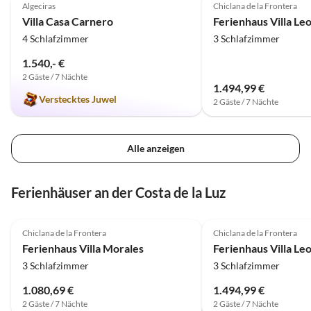
auf jeden Fall wiederkommen und
Algeciras
Chiclana de la Frontera
we had a fantastic week
können die Wohnung
Villa Casa Carnero
Ferienhaus Villa Leo
there are a couple of r
weiterempfehlen.
4 Schlafzimmer
3 Schlafzimmer
nearby that are definite
visit: Mar y Monte (jardin area) and
1.540,- €
Timón (especially for th
2 Gäste / 7 Nächte
1.494,99 €
We loved it! Thank you
Verstecktes Juwel
2 Gäste / 7 Nächte
everything!
Alle anzeigen
Ferienhäuser an der Costa de la Luz
4.0
(10)
5.0
(5)
Chiclana de la Frontera
Chiclana de la Frontera
Ferienhaus Villa Morales
Ferienhaus Villa Leo
3 Schlafzimmer
3 Schlafzimmer
1.080,69 €
1.494,99 €
2 Gäste / 7 Nächte
2 Gäste / 7 Nächte