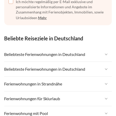
Ich möchte regelmäßig per E-Mail exklusive und
personalisierte Informationen und Angebote im
Zusammenhang mit Ferienobjekten, Immobilien, sowie
Urlaubsideen
Mehr
Beliebte Reiseziele in Deutschland
Beliebteste Ferienwohnungen in Deutschland
Ferienwohnungen in Deutschland
Beliebteste Ferienwohnungen in Deutschland
Ferienwohnungen in Ostsee
Ferienwohnungen in Deutschland
Ferienwohnungen in Strandnähe
Ferienwohnungen in Nordsee
Ferienwohnungen in Ostsee
Ferienwohnungen in Schleswig-Holstein
Ferienwohnungen in Strandnähe in Deutschland
Ferienwohnungen für Skiurlaub
Ferienwohnungen in Nordsee
Ferienwohnungen in Mecklenburg-Vorpommern
Ferienwohnungen in Strandnähe in Ostsee
Ferienwohnungen in Schleswig-Holstein
Ferienwohnungen für Skiurlaub in Deutschland
Ferienwohnung mit Pool
Ferienwohnungen in Niedersachsen