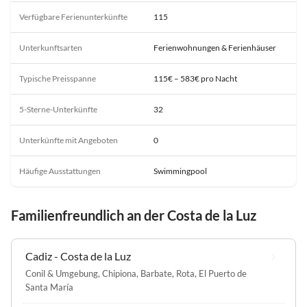
Verfügbare Ferienunterkünfte
115
Unterkunftsarten
Ferienwohnungen & Ferienhäuser
Typische Preisspanne
115€ – 583€ pro Nacht
5-Sterne-Unterkünfte
32
Unterkünfte mit Angeboten
0
Häufige Ausstattungen
Swimmingpool
Familienfreundlich an der Costa de la Luz
Cadiz - Costa de la Luz
Conil & Umgebung
,
Chipiona
,
Barbate
,
Rota
,
El Puerto de
Santa María