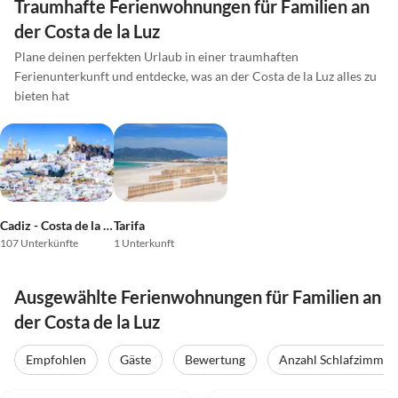
Traumhafte Ferienwohnungen für Familien an
der Costa de la Luz
Plane deinen perfekten Urlaub in einer traumhaften
Ferienunterkunft und entdecke, was an der Costa de la Luz alles zu
bieten hat
Cadiz - Costa de la Luz
Tarifa
107 Unterkünfte
1 Unterkunft
Ausgewählte Ferienwohnungen für Familien an
der Costa de la Luz
Empfohlen
Gäste
Bewertung
Anzahl Schlafzimmer
5.0
(9)
Top-Inserat
4.7
(3)