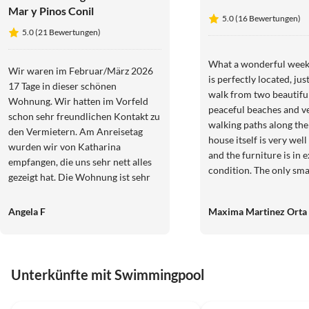
Mar y Pinos Conil
5.0 (16 Bewertungen)
5.0 (21 Bewertungen)
What a wonderful week
Wir waren im Februar/März 2026
is perfectly located, jus
17 Tage in dieser schönen
walk from two beautifu
Wohnung. Wir hatten im Vorfeld
peaceful beaches and v
schon sehr freundlichen Kontakt zu
walking paths along the co
den Vermietern. Am Anreisetag
house itself is very wel
wurden wir von Katharina
and the furniture is in 
empfangen, die uns sehr nett alles
condition. The only sma
gezeigt hat. Die Wohnung ist sehr
improvement would be 
schön eingerichtet und sie war -
linen and towels could b
was sehr wichtig ist - sehr sauber.
Angela F
Maxima Martinez Orta
newer. The swimming pool is
Im Haus selbst war es sehr
actually larger than it 
angenehm und ruhig. Parkplätze
photos and was always 
stehen vor dem Haus genügend zur
The garden is also beaut
Verfügung und der wunderschöne
Unterkünfte mit Swimmingpool
maintained. Carsten was always
Strand ist fußläufig in nur wenigen
very responsive , professional and
5.0
(9)
Top-Inserat
5.0
(5)
Minuten erreichbar. Wir werden
helpful at every single time. Ov