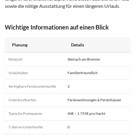
sowie die nötige Ausstattung für einen längeren Urlaub.
Wichtige Informationen auf einen Blick
Planung
Details
Reiseziel
Steinach am Brenner
Urlaubsidee
Familienfreundlich
Verfügbare Ferienunterkünfte
2
Unterkunftsarten
Ferienwohnungen & Ferienhäuser
Typische Preisspanne
40€ – 1.755€ pro Nacht
5-Sterne-Unterkünfte
0